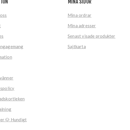
TION
MINA SIDOR
 oss
Mina ordrar
t
Mina adresser
es
Senast visade produkter
engagemang
Sajtkarta
mation
 vänner
tspolicy
adskortleken
alning
er 🐶 Hundigt