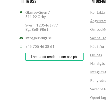
HITTA OSS
INFORMA
Glumsevägen 7
Kontakta
511 92 Örby
Ångerrät
Swish: 1235461777
Bg: 868-9861
Om cooki
info@hundigt.se
Samhälls
+46 705 46 38 61
Köpinfor
Om oss
Hundigts
Integrite
Rallylydn
Säker bet
Öppet lag