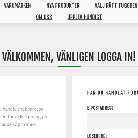
VARUMÄRKEN
NYA PRODUKTER
VÄLJ RÄTT TUGGBEN
OM OSS
UPPLEV HUNDIGT
VÄLKOMMEN, VÄNLIGEN LOGGA IN!
HAR DU HANDLAT FÖR
E-POSTADRESS:
u handla snabbare, se
. Du får också poäng på
mande köp, för mer
LÖSENORD: