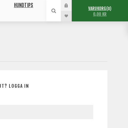
HUNDTIPS
VARUKORG
0
0,00 KR
UT? LOGGA IN