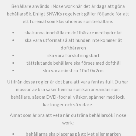
Behållare används i Nose work när det är dags att göra
behållarsök. Enligt SNWKs regelverk gäller följande för att
ett föremål som klassificeras som behållare:
ska kunna innehålla en doftbärare med hydrolat
ska vara utformat så att hunden inte kommer åt
doftbäraren
ska vara förslutningsbart
tättslutande behållare ska förses med dofthål
ska vara minst ca 10x10x2cm
Utifrån dessa regler är det bara att vara fantasifull. Du har
massor av bra saker hemma som kan användas som
behållare, såsom DVD-fodral, väskor, spänner med lock,
kartonger och så vidare.
Annat som är bra att veta när du träna behållarsök i nose
work:
behållarna ska placeras på golvet eller marken