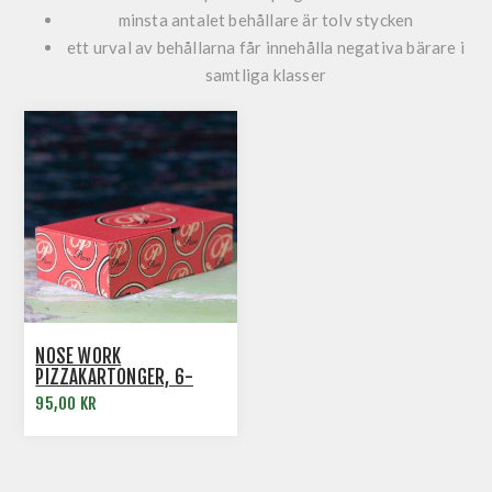
minsta antalet behållare är tolv stycken
ett urval av behållarna får innehålla negativa bärare i
samtliga klasser
NOSE WORK
PIZZAKARTONGER, 6-
PACK
95,00 KR