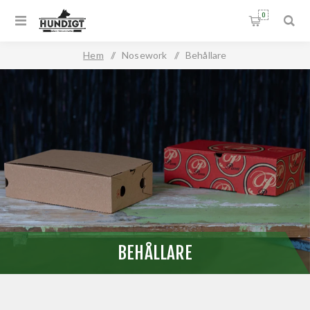
0
Hem
/
Nosework
/
Behållare
BEHÅLLARE