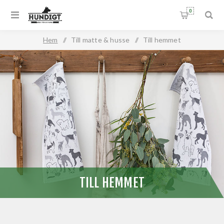
0
Hem
/
Till matte & husse
/
Till hemmet
TILL HEMMET