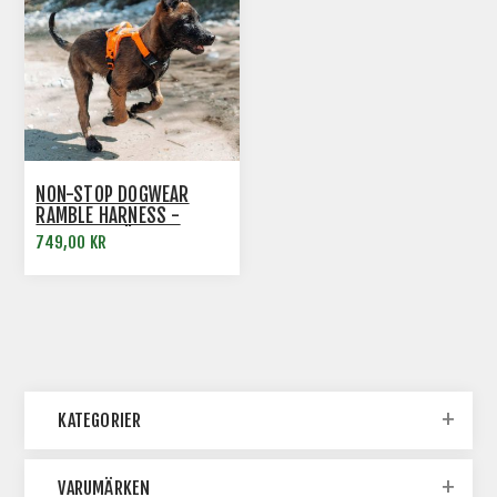
NON-STOP DOGWEAR
RAMBLE HARNESS -
HUNDSELE FÖR VARDAG,
749,00 KR
VANDRING OCH SÖK -
ORANGE
KATEGORIER
VARUMÄRKEN