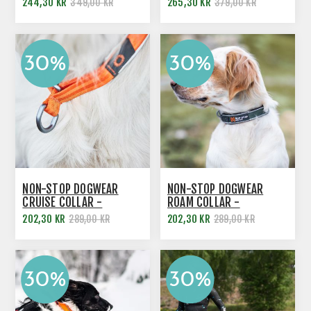
244,30 KR
265,30 KR
349,00 KR
379,00 KR
NON-STOP DOGWEAR
NON-STOP DOGWEAR
CRUISE COLLAR -
ROAM COLLAR -
SLIPHALSBAND
HALSBAND MED
202,30 KR
202,30 KR
289,00 KR
289,00 KR
KLICKSPÄNNE