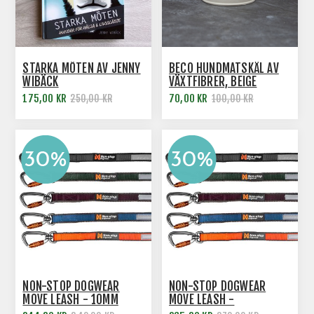
STARKA MÖTEN AV JENNY
BECO HUNDMATSKÅL AV
WIBÄCK
VÄXTFIBRER, BEIGE
175,00 KR
70,00 KR
250,00 KR
100,00 KR
NON-STOP DOGWEAR
NON-STOP DOGWEAR
MOVE LEASH - 10MM
MOVE LEASH -
HUNDKOPPEL - 15 MM