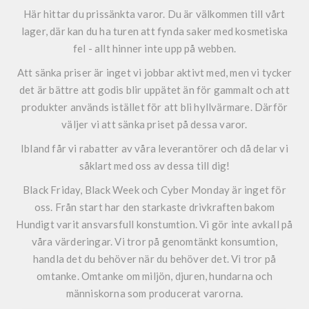
Här hittar du prissänkta varor. Du är välkommen till vårt
lager, där kan du ha turen att fynda saker med kosmetiska
fel - allt hinner inte upp på webben.
Att sänka priser är inget vi jobbar aktivt med, men vi tycker
det är bättre att godis blir uppätet än för gammalt och att
produkter används istället för att bli hyllvärmare. Därför
väljer vi att sänka priset på dessa varor.
Ibland får vi rabatter av våra leverantörer och då delar vi
såklart med oss av dessa till dig!
Black Friday, Black Week och Cyber Monday är inget för
oss. Från start har den starkaste drivkraften bakom
Hundigt varit ansvarsfull konstumtion. Vi gör inte avkall på
våra värderingar. Vi tror på genomtänkt konsumtion,
handla det du behöver när du behöver det. Vi tror på
omtanke. Omtanke om miljön, djuren, hundarna och
människorna som producerat varorna.