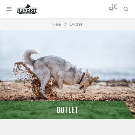
0
Hem
/
Outlet
OUTLET