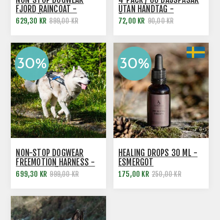
FJORD RAINCOAT -
UTAN HANDTAG -
REGNTÄCKE
ÅTERVUNNEN PLAST -
629,30 KR
72,00 KR
899,00 KR
90,00 KR
BECO
NON-STOP DOGWEAR
HEALING DROPS 30 ML -
FREEMOTION HARNESS -
ESMERGOT
HUNDSELE FÖR DRAG
699,30 KR
175,00 KR
999,00 KR
250,00 KR