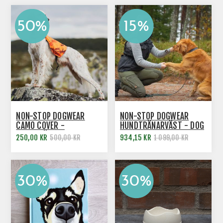
NON-STOP DOGWEAR
NON-STOP DOGWEAR
CAMO COVER -
HUNDTRÄNARVÄST - DOG
REFLEXVÄST
TRAINING VEST
250,00 KR
934,15 KR
500,00 KR
1 099,00 KR