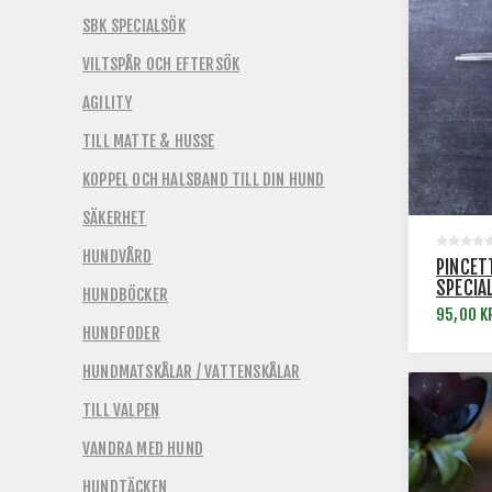
SBK SPECIALSÖK
VILTSPÅR OCH EFTERSÖK
AGILITY
TILL MATTE & HUSSE
KOPPEL OCH HALSBAND TILL DIN HUND
SÄKERHET
HUNDVÅRD
PINCET
SPECIA
HUNDBÖCKER
95,00 K
HUNDFODER
HUNDMATSKÅLAR / VATTENSKÅLAR
TILL VALPEN
VANDRA MED HUND
HUNDTÄCKEN