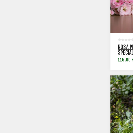
ROSA P
SPECIA
115,00 