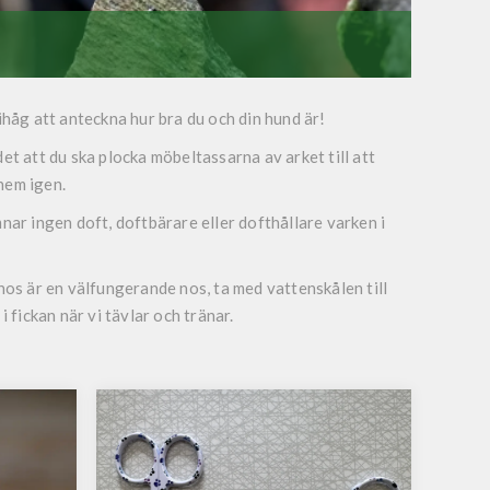
ihåg att anteckna hur bra du och din hund är!
et att du ska plocka möbeltassarna av arket till att
hem igen.
nar ingen doft, doftbärare eller dofthållare varken i
nos är en välfungerande nos, ta med vattenskålen till
i fickan när vi tävlar och tränar.