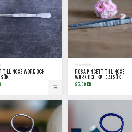
T TILL NOSE WORK OCH
ROSA PINCETT TILL NOSE
LSÖK
WORK OCH SPECIALSÖK
R
95,00 KR