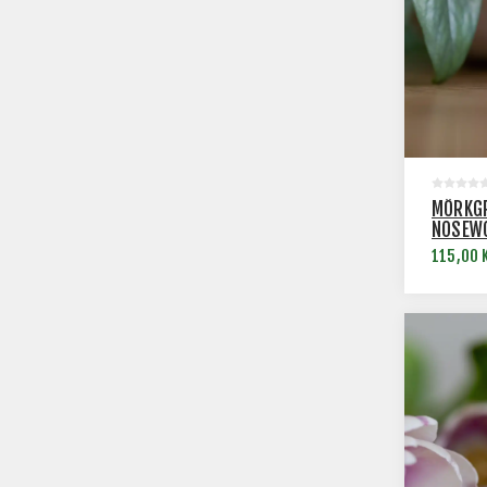
MÖRKGR
NOSEWO
115,00 