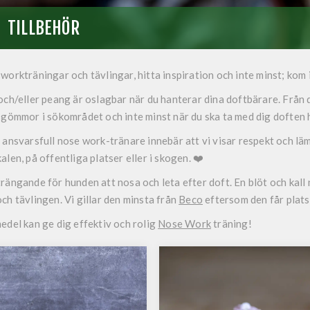
TILLBEHÖR
workträningar och tävlingar, hitta inspiration och inte minst; kom 
och/eller peang är oslagbar när du hanterar dina doftbärare. Från d
 gömmor i sökområdet och inte minst när du ska ta med dig doften 
 ansvarsfull nose work-tränare innebär att vi visar respekt och läm
alen, på offentliga platser eller i skogen. ❤️
rängande för hunden att nosa och leta efter doft. En blöt och kall 
ch tävlingen. Vi gillar den minsta från
Beco
eftersom den får plats 
edel kan ge dig effektiv och rolig
Nose Work
träning!