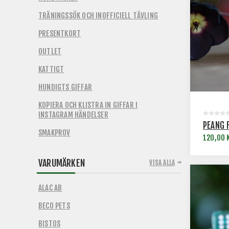
TRÄNINGSSÖK OCH INOFFICIELL TÄVLING
PRESENTKORT
OUTLET
KATTIGT
HUNDIGTS GIFFAR
KOPIERA OCH KLISTRA IN GIFFAR I
INSTAGRAM HÄNDELSER
PEANG 
SMAKPROV
120,00 
VARUMÄRKEN
VISA ALLA
ALAC AB
BECO PETS
BISTOS