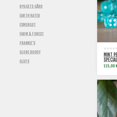
BYGGETS GÅRD
EARTH RATED
ESMERGOT
FARM & FOREST
FRANKIE'S
GLOBE BUDDY
MINT P
SPECIA
GLUFS
115,00 