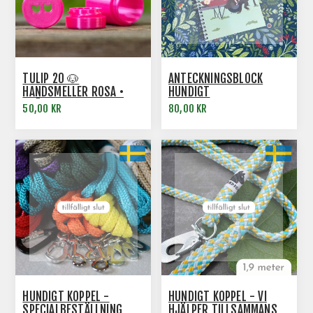
TULIP 20 🐶
ANTECKNINGSBLOCK
HANDSMELLER ROSA •
HUNDIGT
TVÅ-I-ETT
50,00 KR
80,00 KR
HUNDIGT KOPPEL -
HUNDIGT KOPPEL - VI
SPECIALBESTÄLLNING
HJÄLPER TILLSAMMANS