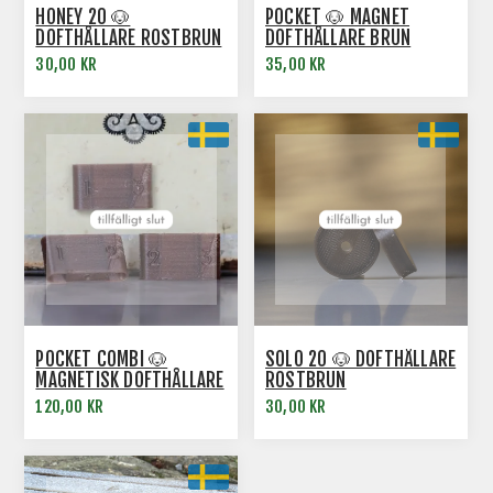
HONEY 20 🐶
POCKET 🐶 MAGNET
DOFTHÅLLARE ROSTBRUN
DOFTHÅLLARE BRUN
30,00 KR
35,00 KR
POCKET COMBI 🐶
SOLO 20 🐶 DOFTHÅLLARE
MAGNETISK DOFTHÅLLARE
ROSTBRUN
3-PACK ROSTBRUN
120,00 KR
30,00 KR