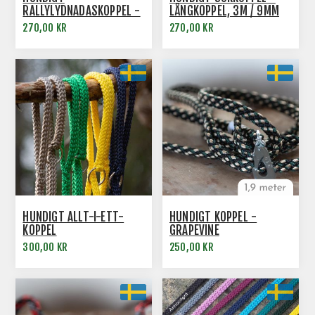
RALLYLYDNADASKOPPEL -
LÅNGKOPPEL, 3M / 9MM
1,2M / 9MM
270,00 KR
270,00 KR
HUNDIGT ALLT-I-ETT-
HUNDIGT KOPPEL -
KOPPEL
GRAPEVINE
300,00 KR
250,00 KR