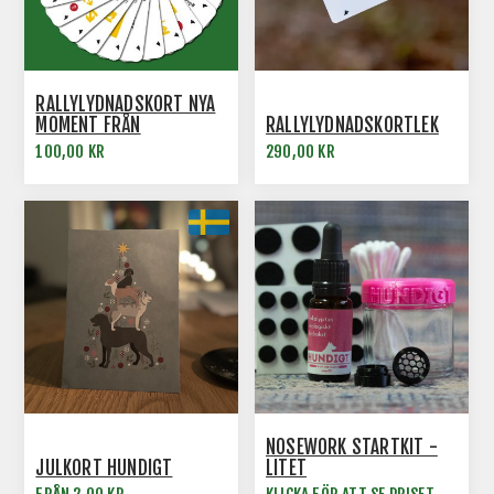
RALLYLYDNADSKORT NYA
MOMENT FRÅN
RALLYLYDNADSKORTLEK
REGELREVIDERING 2023
100,00 KR
290,00 KR
NOSEWORK STARTKIT -
JULKORT HUNDIGT
LITET