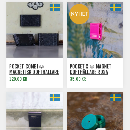
POCKET COMBI 🐶
POCKET X 🐶 MAGNET
MAGNETISK DOFTHÅLLARE
DOFTHÅLLARE ROSA
3-PACK SVART
120,00 KR
35,00 KR