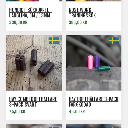
HUNDIGT SÖKKOPPEL -
NOSE WORK
LÅNGLINA, 5M / 13MM
TRÄNINGSSÖK
BEHÅLLARBUS 21/5 &
330,00 KR
380,00 KR
22/5
HAY COMBI DOFTHÅLLARE
HAY DOFTHÅLLARE 3-PACK
3-PACK SVART
FÄRGKODAD
75,00 KR
45,00 KR