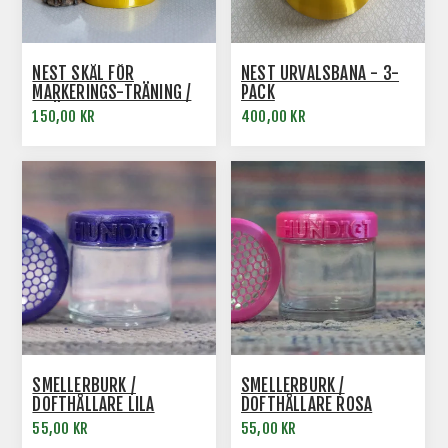
NEST SKÅL FÖR
NEST URVALSBANA - 3-
MARKERINGS-TRÄNING /
PACK
INLÄRNING AV DOFT
150,00 KR
400,00 KR
SMELLERBURK /
SMELLERBURK /
DOFTHÅLLARE LILA
DOFTHÅLLARE ROSA
55,00 KR
55,00 KR