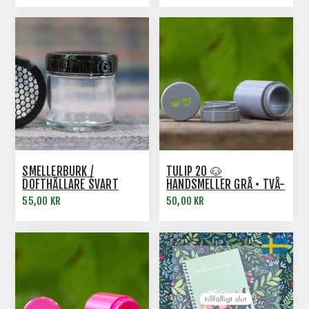
SMELLERBURK /
TULIP 20 🐶
DOFTHÅLLARE SVART
HANDSMELLER GRÅ • TVÅ-
I-ETT
55,00 KR
50,00 KR