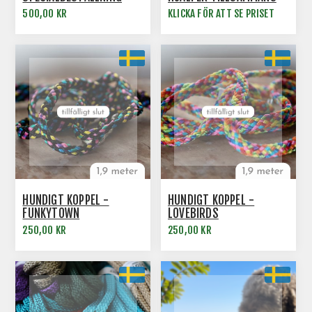
💛💙 - 13MM / 1,9M
500,00 KR
KLICKA FÖR ATT SE PRISET
HUNDIGT KOPPEL -
HUNDIGT KOPPEL -
FUNKYTOWN
LOVEBIRDS
250,00 KR
250,00 KR