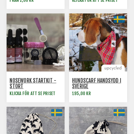
FRÅN 2,00 KR
KLICKA FÖR ATT SE PRISET
NOSEWORK STARTKIT -
HUNDSCARF HANDSYDD I
STORT
SVERIGE
KLICKA FÖR ATT SE PRISET
195,00 KR