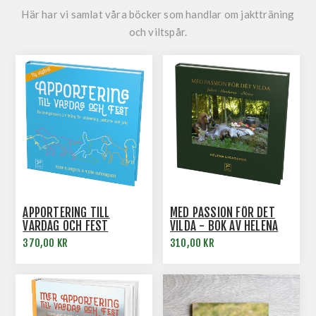
Här har vi samlat våra böcker som handlar om jaktträning
och viltspår.
APPORTERING TILL
MED PASSION FÖR DET
VARDAG OCH FEST
VILDA - BOK AV HELENA
LYCKOSKOG
370,00 KR
310,00 KR