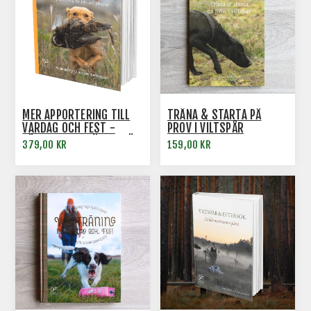
MER APPORTERING TILL
TRÄNA & STARTA PÅ
VARDAG OCH FEST -
PROV I VILTSPÅR
FÖRDJUPAD TRÄNING FÖR
379,00 KR
159,00 KR
JAKT OCH PROV