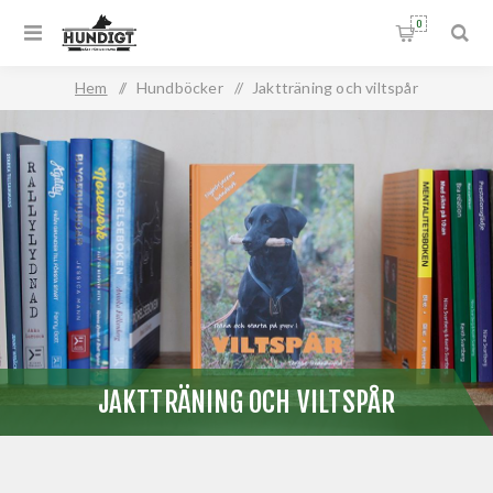
0
Hem
/
Hundböcker
/
Jaktträning och viltspår
JAKTTRÄNING OCH VILTSPÅR