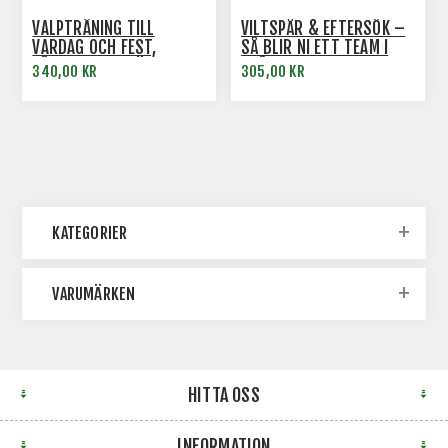
VALPTRÄNING TILL
VILTSPÅR & EFTERSÖK –
VARDAG OCH FEST,
SÅ BLIR NI ETT TEAM I
FÅGELHUNDSTRÄNING
SPÅRET AV HELENA
340,00 KR
305,00 KR
LYCKOSKOG
KATEGORIER
VARUMÄRKEN
HITTA OSS
INFORMATION