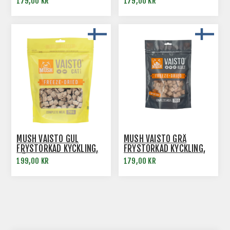
179,00 KR
179,00 KR
MUSH VAISTO GUL
MUSH VAISTO GRÅ
FRYSTORKAD KYCKLING,
FRYSTORKAD KYCKLING,
NÖT - KATTFODER
KALKON, LAMM
199,00 KR
179,00 KR