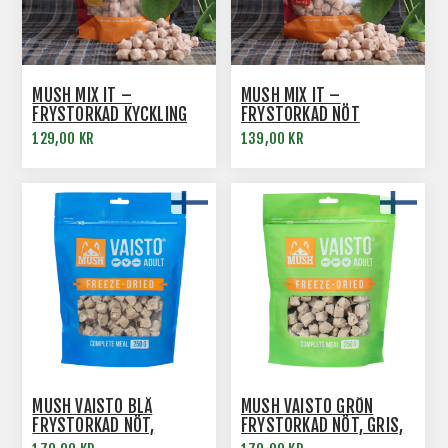
MUSH MIX IT –
MUSH MIX IT –
FRYSTORKAD KYCKLING
FRYSTORKAD NÖT
129,00 KR
139,00 KR
MUSH VAISTO BLÅ
MUSH VAISTO GRÖN
FRYSTORKAD NÖT,
FRYSTORKAD NÖT, GRIS,
KALKON, LAX
KYCKLING