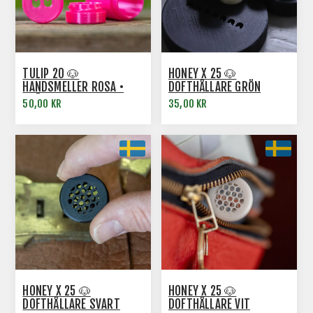
TULIP 20 🐶
HONEY X 25 🐶
HANDSMELLER ROSA •
DOFTHÅLLARE GRÖN
TVÅ-I-ETT
50,00 KR
35,00 KR
HONEY X 25 🐶
HONEY X 25 🐶
DOFTHÅLLARE SVART
DOFTHÅLLARE VIT