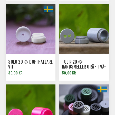
SOLO 20 🐶 DOFTHÅLLARE
TULIP 20 🐶
VIT
HANDSMELLER GRÅ • TVÅ-
I-ETT
30,00 KR
50,00 KR