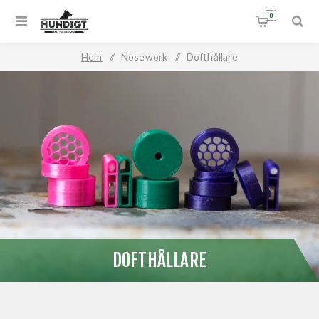
0
Hem
/
Nosework
/
Dofthållare
DOFTHÅLLARE