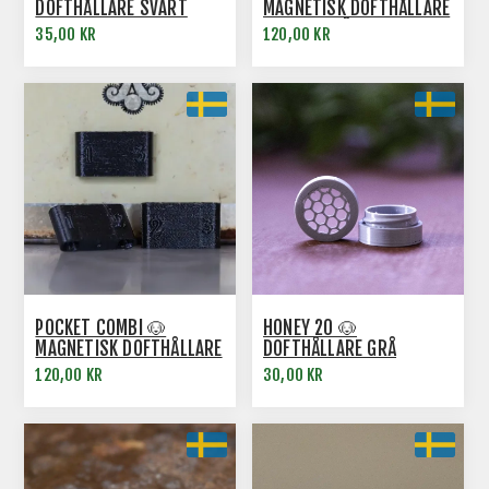
DOFTHÅLLARE SVART
MAGNETISK DOFTHÅLLARE
3-PACK GRÅ
35,00 KR
120,00 KR
POCKET COMBI 🐶
HONEY 20 🐶
MAGNETISK DOFTHÅLLARE
DOFTHÅLLARE GRÅ
3-PACK SVART
120,00 KR
30,00 KR