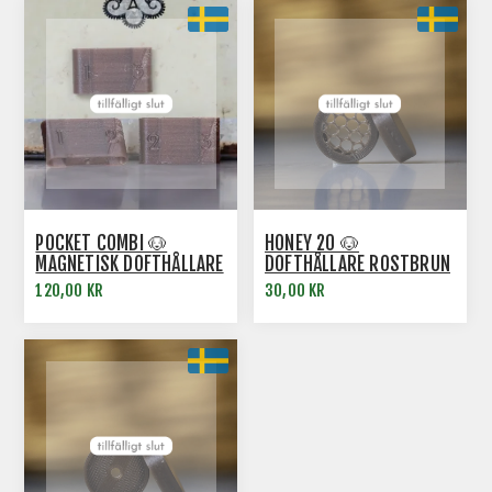
POCKET COMBI 🐶
HONEY 20 🐶
MAGNETISK DOFTHÅLLARE
DOFTHÅLLARE ROSTBRUN
3-PACK ROSTBRUN
120,00 KR
30,00 KR