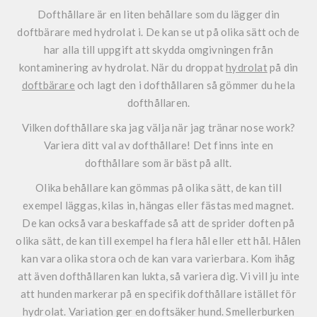
Dofthållare är en liten behållare som du lägger din
doftbärare med hydrolat i. De kan se ut på olika sätt och de
har alla till uppgift att skydda omgivningen från
kontaminering av hydrolat. När du droppat
hydrolat
på din
doftbärare
och lagt den i dofthållaren så gömmer du hela
dofthållaren.
Vilken dofthållare ska jag välja när jag tränar nose work?
Variera ditt val av dofthållare! Det finns inte en
dofthållare som är bäst på allt.
Olika behållare kan gömmas på olika sätt, de kan till
exempel läggas, kilas in, hängas eller fästas med magnet.
De kan också vara beskaffade så att de sprider doften på
olika sätt, de kan till exempel ha flera hål eller ett hål. Hålen
kan vara olika stora och de kan vara varierbara. Kom ihåg
att även dofthållaren kan lukta, så variera dig. Vi vill ju inte
att hunden markerar på en specifik dofthållare istället för
hydrolat. Variation ger en doftsäker hund. Smellerburken