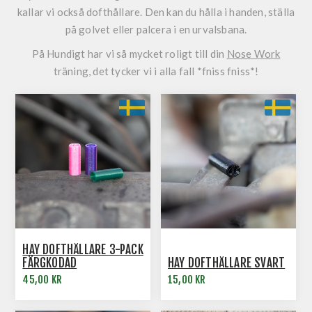
kallar vi också dofthållare. Den kan du hålla i handen, ställa
på golvet eller palcera i en urvalsbana.
På Hundigt har vi så mycket roligt till din
Nose Work
träning, det tycker vi i alla fall *fniss fniss*!
HAY DOFTHÅLLARE 3-PACK
FÄRGKODAD
HAY DOFTHÅLLARE SVART
45,00 KR
15,00 KR