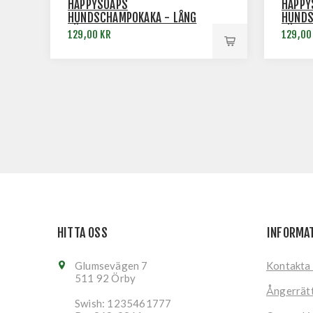
HAPPYSOAPS
HAPPY
HUNDSCHAMPOKAKA - LÅNG
HUNDS
PÄLS
PÄLS
129,00 KR
129,00
HITTA OSS
INFORMA
Glumsevägen 7
Kontakta
511 92 Örby
Ångerrät
Swish: 1235461777