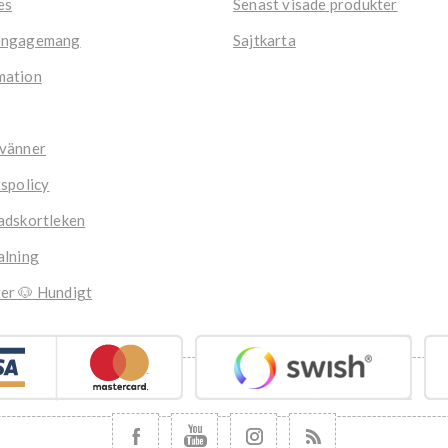
es
Senast visade produkter
engagemang
Sajtkarta
mation
 vänner
tspolicy
adskortleken
alning
er 🐶 Hundigt