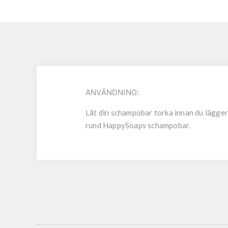
ANVÄNDNING:
Låt din schampobar torka innan du lägger d
rund HappySoaps schampobar.