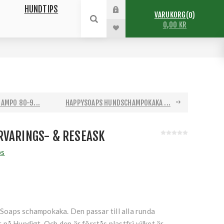
HUNDTIPS
VARUKORG
0
0,00 KR
AMPO 80-9...
HAPPYSOAPS HUNDSCHAMPOKAKA ...
RVARINGS- & RESEASK
ps
pySoaps schampokaka. Den passar till alla runda
på Hundigt. Och den är förstås plastfri vilket är