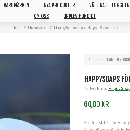
VARUMÄRKEN
NYA PRODUKTER
VÄLJ RÄTT TUGGBEN
OM OSS
UPPLEV HUNDIGT
Hem
/
Hundvård
/
HappySoaps förvarings- & reseask
DEEP CLEAN HUNDSCH
HAPPYSOAPS FÖ
Tillverkare:
HappySoa
60,00 KR
En fin ask till din Hap
HappySoaps vi erbjuder 