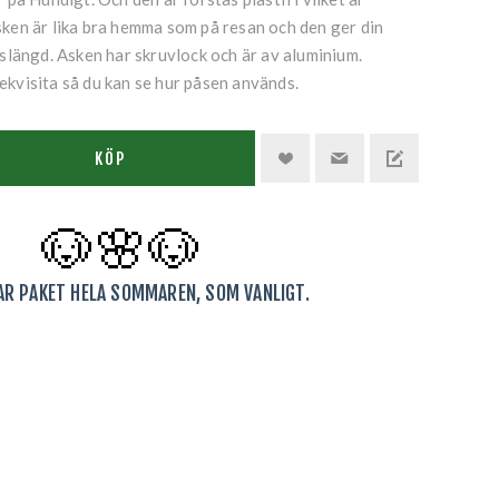
en är lika bra hemma som på resan och den ger din
slängd. Asken har skruvlock och är av aluminium.
rekvisita så du kan se hur påsen används.
KÖP
🐶🌸
🐶
KAR PAKET HELA SOMMAREN, SOM VANLIGT.