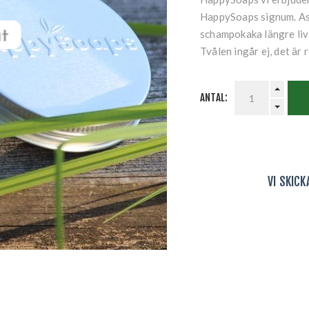
HappySoaps signum. Ask
schampokaka längre liv
Tvålen ingår ej, det är 
ANTAL:
VI SKIC