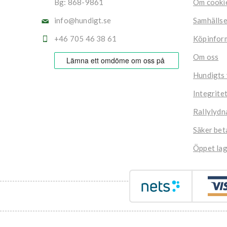
Bg: 868-9861
Om cooki
info@hundigt.se
Samhälls
+46 705 46 38 61
Köpinfor
Om oss
Hundigts
Integrite
Rallylydn
Säker bet
Öppet lag