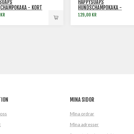
SOAPS
HAPPYSOAPS
CHAMPOKAKA - KORT
HUNDSCHAMPOKAKA -
UNIVERSAL
 KR
129,00 KR
TION
MINA SIDOR
 oss
Mina ordrar
t
Mina adresser