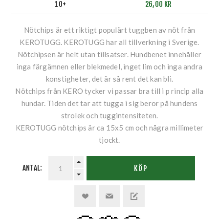
10+
26,00 KR
Nötchips är ett riktigt populärt tuggben av nöt från
KEROTUGG. KEROTUGG har all tillverkning i Sverige.
Nötchipsen är helt utan tillsatser. Hundbenet innehåller
inga färgämnen eller blekmedel, inget lim och inga andra
konstigheter, det är så rent det kan bli.
Nötchips från KERO tycker vi passar bra till i p rincip alla
hundar. Tiden det tar att tugga i sig beror på hundens
strolek och tuggintensiteten.
KEROTUGG nötchips är ca 15x5 cm och några millimeter
tjockt.
ANTAL:
KÖP