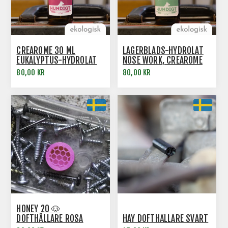
CREAROME 30 ML
LAGERBLADS-HYDROLAT
EUKALYPTUS-HYDROLAT
NOSE WORK, CREAROME
NOSE WORK
30 ML
80,00 KR
80,00 KR
HONEY 20 🐶
DOFTHÅLLARE ROSA
HAY DOFTHÅLLARE SVART