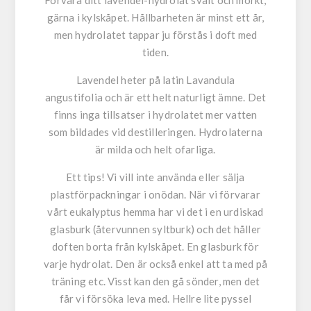
Förvara ditt lavendel-hydrolat svalt och mörkt,
gärna i kylskåpet. Hållbarheten är minst ett år,
men hydrolatet tappar ju förstås i doft med
tiden.
Lavendel heter på latin Lavandula
angustifolia och är ett helt naturligt ämne. Det
finns inga tillsatser i hydrolatet mer vatten
som bildades vid destilleringen. Hydrolaterna
är milda och helt ofarliga.
Ett tips!
Vi vill inte använda eller sälja
plastförpackningar i onödan. När vi förvarar
vårt eukalyptus hemma har vi det i en urdiskad
glasburk (återvunnen syltburk) och det håller
doften borta från kylskåpet. En glasburk för
varje hydrolat. Den är också enkel att ta med på
träning etc. Visst kan den gå sönder, men det
får vi försöka leva med. Hellre lite pyssel