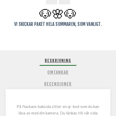
🐶🌸
🐶
VI SKICKAR PAKET HELA SOMMAREN, SOM VANLIGT.
BESKRIVNING
OMTANKAR
RECENSIONER
På flaskans baksida sitter en qr-kod som du kan
läsa av med din kamera. Du länkas till vår sida