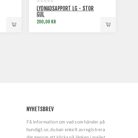
LYDNADSAPPORT LG - STOR
GUL
200,00 KR
NYHETSBREV
Få information om vad som händer på
hundigt.se, du kan enkelt avregistrera
dig genom att klicka på länken i mailet.