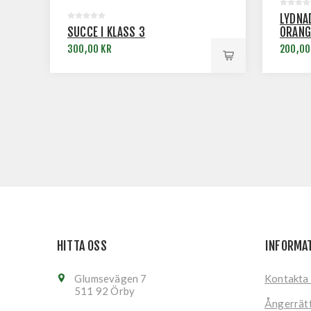
LYDNA
SUCCÉ I KLASS 3
ORANG
300,00 KR
200,00
HITTA OSS
INFORMA
Glumsevägen 7
Kontakta
511 92 Örby
Ångerrät