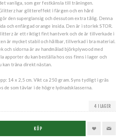
t vanliga, som ger festkänsla till träningen.
itterz har glittereffekt i färgen och en hård
gör den superglansig och dessutom extra tålig. Denna
sida och enfärgad orange insida. Den är i storlek STOR.
tterz är ett riktigt fint hantverk och de är tillverkade i
 är mycket stabil och hållbar, tillverkad i bra material.
ek och sidorna är av handmålad björkplywood med
la apporter du kan beställa hos oss finns i lager och
 kan träna direkt nästan.
p: 14 x 2,5 cm. Vikt ca 250 gram. Syns tydligt i gräs
s de som tävlar i de högre lydnadsklasserna.
4 I LAGER
KÖP