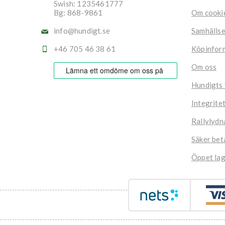
Swish: 1235461777
Bg: 868-9861
Om cooki
info@hundigt.se
Samhälls
+46 705 46 38 61
Köpinfor
Om oss
Hundigts
Integrite
Rallylydn
Säker bet
Öppet lag