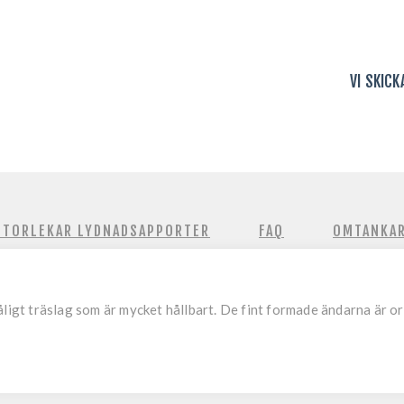
VI SKIC
STORLEKAR LYDNADSAPPORTER
FAQ
OMTANKA
åligt träslag som är mycket hållbart. De fint formade ändarna är o