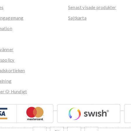
es
Senast visade produkter
engagemang
Sajtkarta
mation
 vänner
tspolicy
adskortleken
alning
er 🐶 Hundigt