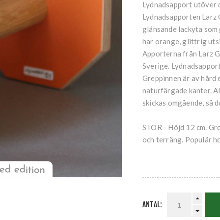
Lydnadsapport utöver de
Lydnadsapporten Larz Gl
glänsande lackyta som 
har orange, glittrig ut
Apporterna från Larz Gli
Sverige. Lydnadsapporten
Greppinnen är av hård 
naturfärgade kanter. Al
skickas omgående, så du
STOR - Höjd 12 cm. Grep
och terräng. Populär ho
ANTAL: