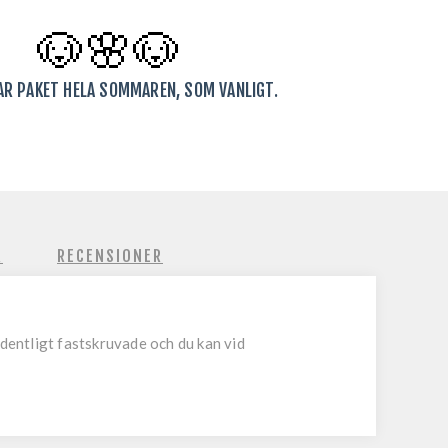
🐶🌸
🐶
KAR PAKET HELA SOMMAREN, SOM VANLIGT.
R
RECENSIONER
rdentligt fastskruvade och du kan vid