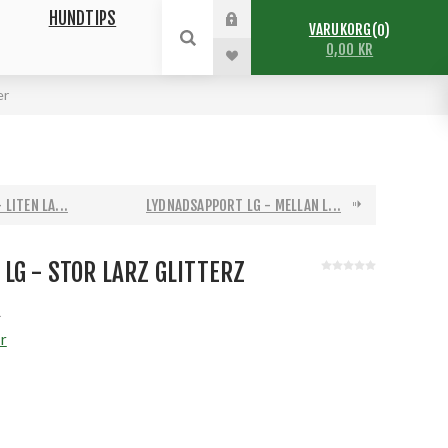
HUNDTIPS
VARUKORG
0
0,00 KR
er
LITEN LA...
LYDNADSAPPORT LG - MELLAN L...
LG - STOR LARZ GLITTERZ
R
r