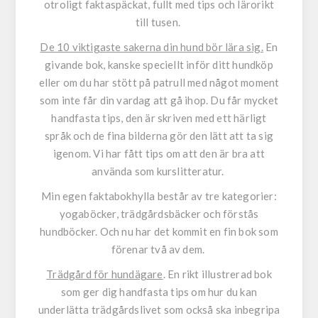
otroligt faktaspäckat, fullt med tips och lärorikt
till tusen.
De 10 viktigaste sakerna din hund bör lära sig.
En
givande bok, kanske speciellt inför ditt hundköp
eller om du har stött på patrull med något moment
som inte får din vardag att gå ihop. Du får mycket
handfasta tips, den är skriven med ett härligt
språk och de fina bilderna gör den lätt att ta sig
igenom. Vi har fått tips om att den är bra att
använda som kurslitteratur.
Min egen faktabokhylla består av tre kategorier:
yogaböcker, trädgårdsbäcker och förstås
hundböcker. Och nu har det kommit en fin bok som
förenar två av dem.
Trädgård för hundägare
. En rikt illustrerad bok
som ger dig handfasta tips om hur du kan
underlätta trädgårdslivet som också ska inbegripa