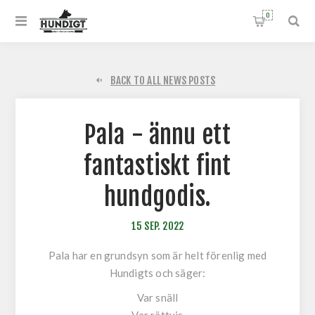
0
BACK TO ALL NEWS POSTS
Pala - ännu ett
fantastiskt fint
hundgodis.
15
SEP.
2022
Pala har en grundsyn som är helt förenlig med
Hundigts och säger:
Var snäll