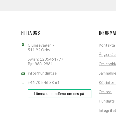
HITTA OSS
INFORMA
Glumsevägen 7
Kontakta
511 92 Örby
Ångerrät
Swish: 1235461777
Bg: 868-9861
Om cooki
info@hundigt.se
Samhälls
+46 705 46 38 61
Köpinfor
Om oss
Hundigts
Integrite