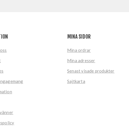
TION
MINA SIDOR
 oss
Mina ordrar
t
Mina adresser
es
Senast visade produkter
engagemang
Sajtkarta
mation
 vänner
tspolicy