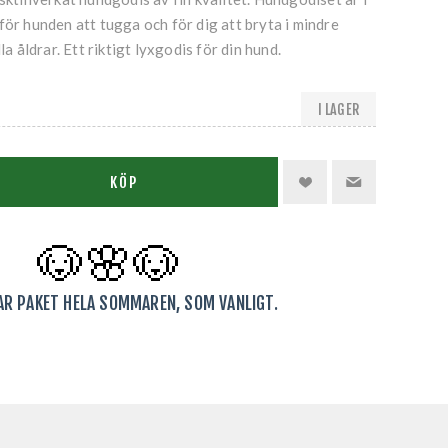
för hunden att tugga och för dig att bryta i mindre
la åldrar. Ett riktigt lyxgodis för din hund.
I LAGER
KÖP
🐶🌸
🐶
KAR PAKET HELA SOMMAREN, SOM VANLIGT.