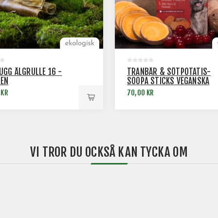
UGG ÄLGRULLE 16 -
TRANBÄR & SÖTPOTATIS-
EN
SOOPA STICKS VEGANSKA
TUGGPINNAR, 4-PACK
 KR
70,00 KR
VI TROR DU OCKSÅ KAN TYCKA OM