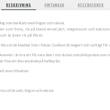
BESKRIVNING
OMTANKAR
RECENSIONER
ing som berikats med lingon och nässla.
ter som finns, rik på bland annat järn, magnesium och kalcium
och är även rik på fibrer.
rlek och de kladdar inte i fickan. Godiset ät magert och nyttigt för
ommer i är bra att förvara dem i och du kan också köpa dem som ref
 är fina att återanvända på hallbyrån.
lt utan tillsatser.
rta och brosk), lingon och nässla.