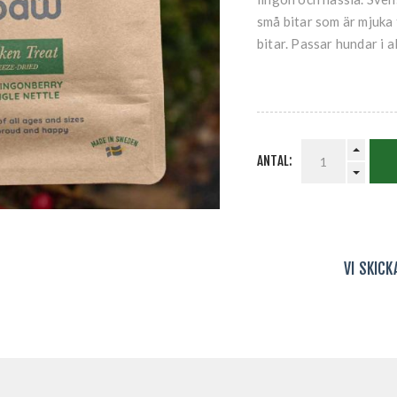
små bitar som är mjuka 
bitar. Passar hundar i al
ANTAL:
VI SKIC