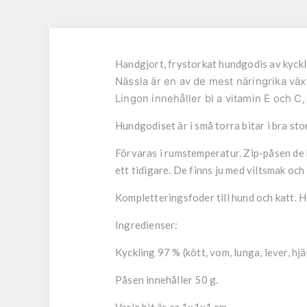
Handgjort, frystorkat hundgodis av kyckl
Nässla är en av de mest näringrika väx
Lingon innehåller bl a vitamin E och C, 
Hundgodiset är i små torra bitar i bra sto
Förvaras i rumstemperatur. Zip-påsen de k
ett tidigare. De finns ju med viltsmak och
Kompletteringsfoder till hund och katt. He
Ingredienser:
Kyckling 97 % (kött, vom, lunga, lever, hjä
Påsen innehåller 50 g.