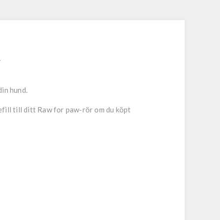
.
 din hund.
ill till ditt Raw for paw-rör om du köpt