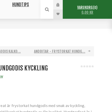
HUNDTIPS
VARUKORG
0
0,00 KR
ODIS KALKO...
ANDBITAR - FRYSTORKAT HUNDG...
UNDGODIS KYCKLING
aw
eat är frystorkat hundgodis med smak av kyckling,
sktillverkat hundgodis av fin kvalitet. Hundgodiset är i