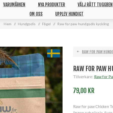
VARUMÄRKEN
NYA PRODUKTER
VÄLJ RÄTT TUGGBEN
OM OSS
UPPLEV HUNDIGT
Hem
/
Hundgodis
/
Fågel
/
Raw for paw hundgodis kyckling
RAW FOR PAW HUNDG
RAW FOR PAW H
Tillverkare:
Raw for P
79,00 KR
Raw for paw Chicken Tr
lingon och nässla. Sven