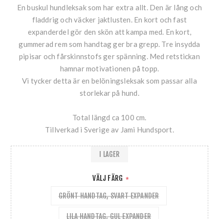
En buskul hundleksak som har extra allt. Den är lång och
fladdrig och väcker jaktlusten. En kort och fast
expanderdel gör den skön att kampa med. En kort,
gummerad rem som handtag ger bra grepp. Tre insydda
pipisar och fårskinnstofs ger spänning. Med retstickan
hamnar motivationen på topp.
Vi tycker detta är en belöningsleksak som passar alla
storlekar på hund.
Total längd ca 100 cm.
Tillverkad i Sverige av Jami Hundsport.
I LAGER
VÄLJ FÄRG
*
GRÖNT HANDTAG, SVART EXPANDER
LILA HANDTAG, GUL EXPANDER