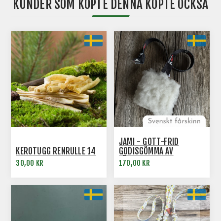
KUNDER SOM KÖPTE DENNA KÖPTE OCKSÅ
JAMI - GOTT-FRID
KEROTUGG RENRULLE 14
GODISGÖMMA AV
FÅRSKINN
30,00 KR
170,00 KR