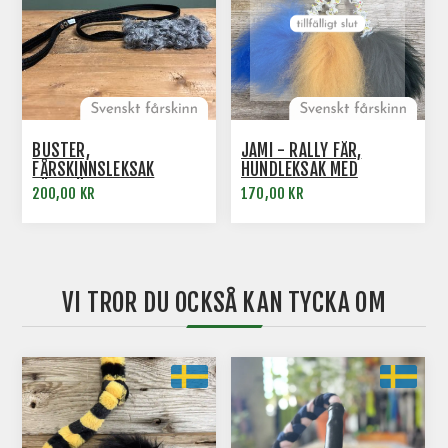
BUSTER,
JAMI - RALLY FÅR,
FÅRSKINNSLEKSAK
HUNDLEKSAK MED
FÖRSTÄRKT MED
EXPANDER
200,00 KR
170,00 KR
BRANDSLANG INUTI
VI TROR DU OCKSÅ KAN TYCKA OM