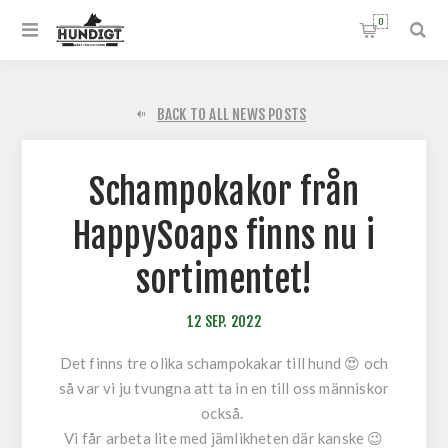
0
BACK TO ALL NEWS POSTS
Schampokakor från
HappySoaps finns nu i
sortimentet!
12
SEP.
2022
Det finns tre olika schampokakar till hund 😍 och
så var vi ju tvungna att ta in en till oss människor
också.
Vi får arbeta lite med jämlikheten där kanske 😉