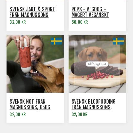
SVENSK JAKT & SPORT
POPS - VEGDOG -
FRÅN MAGNUSSONS,
MAGERT VEGANSKT
650G
HUNDGODIS
32,00 KR
50,00 KR
SVENSK NÖT FRÅN
SVENSK BLODPUDDING
MAGNUSSONS, 650G
FRÅN MAGNUSSONS,
650G
32,00 KR
32,00 KR