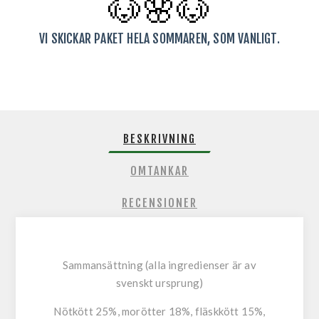
🐶🌸
🐶
VI SKICKAR PAKET HELA SOMMAREN, SOM VANLIGT.
BESKRIVNING
OMTANKAR
RECENSIONER
Sammansättning (alla ingredienser är av
svenskt ursprung)
Nötkött 25%, morötter 18%, fläskkött 15%,