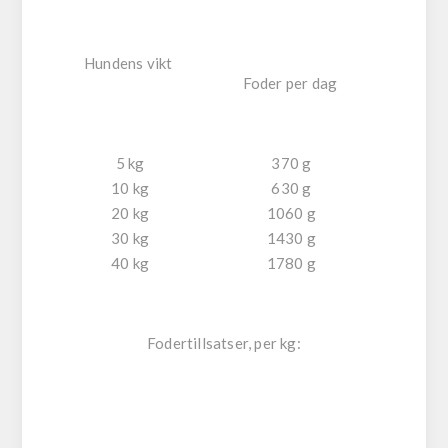
Hundens vikt
Foder per dag
5 kg
370 g
10 kg
630 g
20 kg
1060 g
30 kg
1430 g
40 kg
1780 g
Fodertillsatser, per kg: