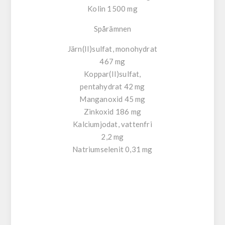
Kolin 1500 mg
Spårämnen
Järn(II)sulfat, monohydrat
467 mg
Koppar(II)sulfat,
pentahydrat 42 mg
Manganoxid 45 mg
Zinkoxid 186 mg
Kalciumjodat, vattenfri
2,2 mg
Natriumselenit 0,31 mg