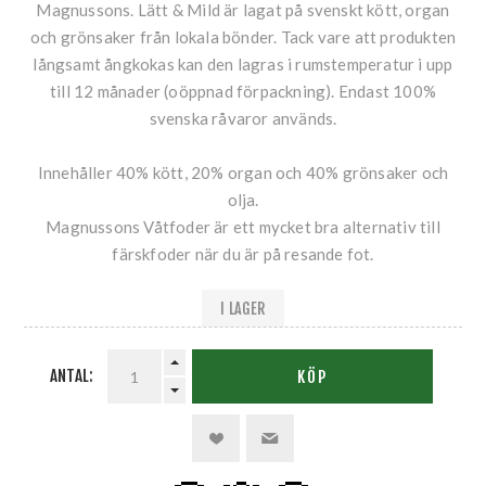
Magnussons. Lätt & Mild är lagat på svenskt kött, organ
och grönsaker från lokala bönder. Tack vare att produkten
långsamt ångkokas kan den lagras i rumstemperatur i upp
till 12 månader (oöppnad förpackning). Endast 100%
svenska råvaror används.
Innehåller 40% kött, 20% organ och 40% grönsaker och
olja.
Magnussons Våtfoder är ett mycket bra alternativ till
färskfoder när du är på resande fot.
I LAGER
ANTAL:
KÖP