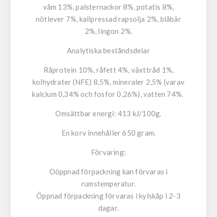
våm 13%, palsternackor 8%, potatis 8%,
nötlever 7%, kallpressad rapsolja 2%, blåbär
2%, lingon 2%.
Analytiska beståndsdelar
Råprotein 10%, råfett 4%, växttråd 1%,
kolhydrater (NFE) 8,5%, mineraler 2,5% (varav
kalcium 0,34% och fosfor 0,26%), vatten 74%.
Omsättbar energi:
413 kJ/100g.
En korv innehåller 650 gram.
Förvaring:
Oöppnad förpackning kan förvaras i
rumstemperatur.
Öppnad förpackning förvaras i kylskåp i 2-3
dagar.