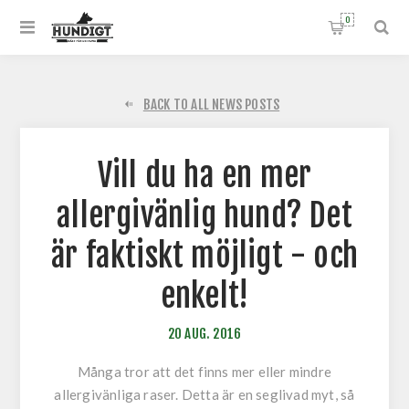
0
BACK TO ALL NEWS POSTS
Vill du ha en mer
allergivänlig hund? Det
är faktiskt möjligt - och
enkelt!
20
AUG.
2016
Många tror att det finns mer eller mindre
allergivänliga raser. Detta är en seglivad myt, så