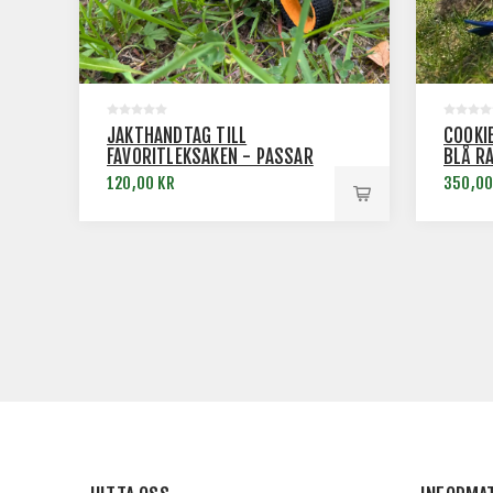
JAKTHANDTAG TILL
COOKI
FAVORITLEKSAKEN - PASSAR
BLÅ R
COOKIE SQUID®
120,00 KR
350,00