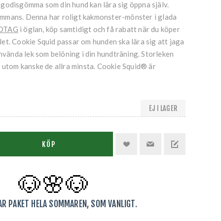
godisgömma som din hund kan lära sig öppna själv.
lsammans. Denna har roligt kakmonster-mönster i glada
DTAG
i öglan, köp samtidigt och få rabatt när du köper
et. Cookie Squid passar om hunden ska lära sig att jaga
använda lek som belöning i din hundträning. Storleken
 utom kanske de allra minsta. Cookie Squid® är
EJ I LAGER
KÖP
🐶🌸
🐶
KAR PAKET HELA SOMMAREN, SOM VANLIGT.