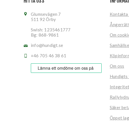
HITTA OSS
INFORMA
Glumsevägen 7
Kontakta
511 92 Örby
Ångerrät
Swish: 1235461777
Bg: 868-9861
Om cooki
info@hundigt.se
Samhälls
+46 705 46 38 61
Köpinfor
Om oss
Hundigts
Integrite
Rallylydn
Säker bet
Öppet lag