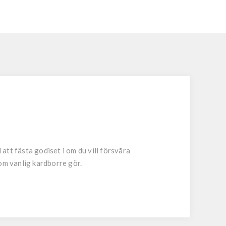
tt fästa godiset i om du vill försvåra
om vanlig kardborre gör.