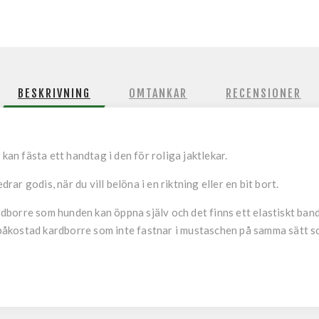
BESKRIVNING
OMTANKAR
RECENSIONER
 kan fästa ett handtag i den för roliga jaktlekar.
r godis, när du vill belöna i en riktning eller en bit bort.
orre som hunden kan öppna själv och det finns ett elastiskt band a
r påkostad kardborre som inte fastnar i mustaschen på samma sätt s