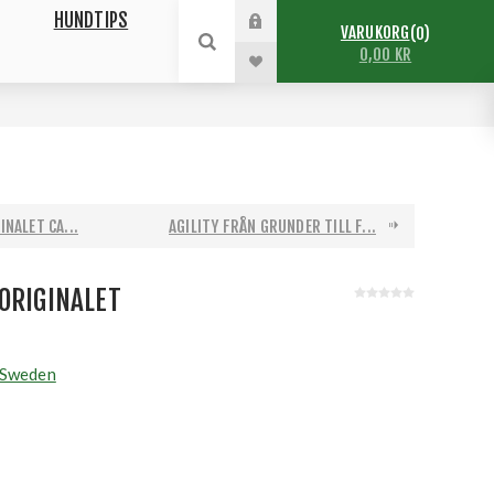
HUNDTIPS
VARUKORG
0
0,00 KR
NALET CA...
AGILITY FRÅN GRUNDER TILL F...
ORIGINALET
 Sweden