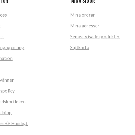
TION
MINA SIDOR
 oss
Mina ordrar
t
Mina adresser
es
Senast visade produkter
engagemang
Sajtkarta
mation
 vänner
tspolicy
adskortleken
alning
er 🐶 Hundigt