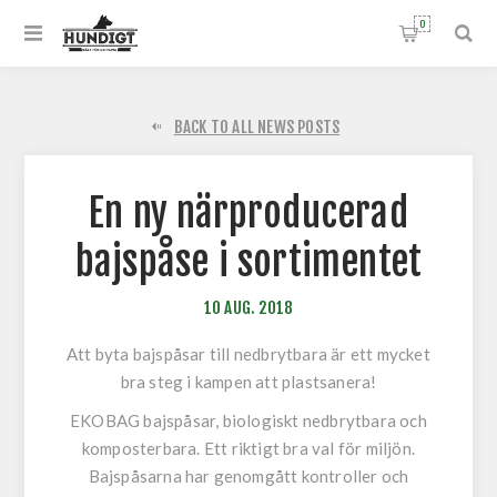
0
BACK TO ALL NEWS POSTS
En ny närproducerad
bajspåse i sortimentet
10
AUG.
2018
Att byta bajspåsar till nedbrytbara är ett mycket
bra steg i kampen att plastsanera!
EKOBAG bajspåsar, biologiskt nedbrytbara och
komposterbara. Ett riktigt bra val för miljön.
Bajspåsarna har genomgått kontroller och