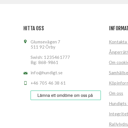
HITTA OSS
INFORMA
Glumsevägen 7
Kontakta
511 92 Örby
Ångerrät
Swish: 1235461777
Bg: 868-9861
Om cooki
info@hundigt.se
Samhälls
+46 705 46 38 61
Köpinfor
Om oss
Hundigts
Integrite
Rallylydn