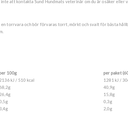
ka inte att kontakta Sund Hundmats veterinär om du är osäker eller vi
n torrvara och bör förvaras torrt, mörkt och svalt för bästa håll
m.
per 100g
per paket (6
2136 kJ / 510 kcal
1281 kJ / 30
68,2g
40,9g
26,4g
15,8g
0,5g
0,3g
3,4g
2,0g