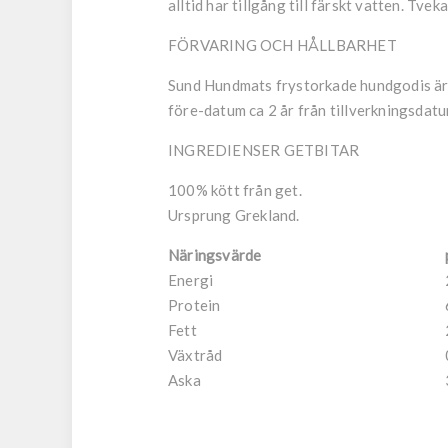
alltid har tillgång till färskt vatten. Tve
FÖRVARING OCH HÅLLBARHET
Sund Hundmats frystorkade hundgodis är e
före-datum ca 2 år från tillverkningsdatu
INGREDIENSER GETBITAR
100% kött från get.
Ursprung Grekland.
Näringsvärde
Energi
Protein
Fett
Växtråd
Aska