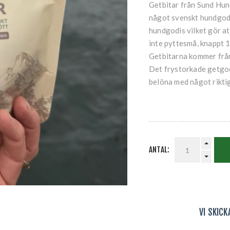
Getbitar från Sund Hund
något svenskt hundgodi
hundgodis vilket gör a
inte pyttesmå, knappt 1
Getbitarna kommer från 
Det frystorkade getgodi
belöna med något riktig
ANTAL:
VI SKIC