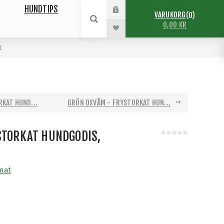
HUNDTIPS
VARUKORG
0
0,00 KR
t
RKAT HUND...
GRÖN OXVÅM - FRYSTORKAT HUN...
STORKAT HUNDGODIS,
mat