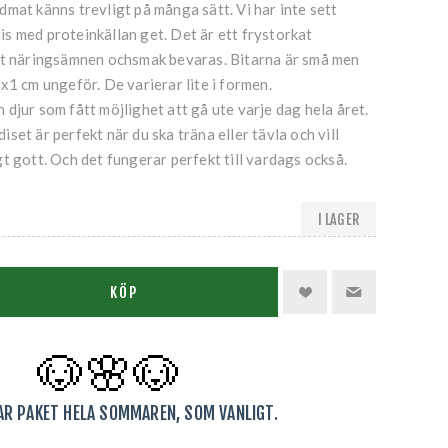
mat känns trevligt på många sätt. Vi har inte sett
s med proteinkällan get. Det är ett frystorkat
tt näringsämnen ochsmak bevaras. Bitarna är små men
x1 cm ungeför. De varierar lite i formen.
djur som fått möjlighet att gå ute varje dag hela året.
set är perfekt när du ska träna eller tävla och vill
t gott. Och det fungerar perfekt till vardags också.
I LAGER
KÖP
🐶🌸
🐶
KAR PAKET HELA SOMMAREN, SOM VANLIGT.