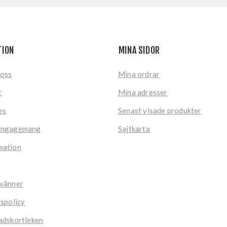
TION
MINA SIDOR
 oss
Mina ordrar
t
Mina adresser
es
Senast visade produkter
engagemang
Sajtkarta
mation
 vänner
tspolicy
adskortleken