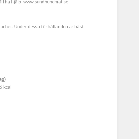
ll ha hjälp,
www.sundhundmat.se
barhet. Under dessa förhållanden är bäst-
0g)
6 kcal