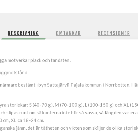
BESKRIVNING
OMTANKAR
RECENSIONER
ugga motverkar plack och tandsten
.
 tuggmotstånd.
ärmare bestämt i byn Sattajärvii Pajala kommun i Norrbotten. Här 
yra storlekar:
S
(40-70 g),
M
(70-100 g),
L
(100-150 g) och XL (15
slipas runt om så kanterna inte blir så vassa, så längden variera
 cm, XL ca 18-24 cm.
 ganska jämn, det är tätheten och vikten som skiljer de olika storle