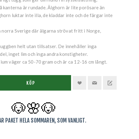
å kanterna är rundade. Älghorn är lite porösare än
horn luktar inte illa, de kladdar inte och de färgar inte
norra Sverige där älgarna strövat fritt i Norge,
ggben helt utan tillsatser. De innehåller inga
el, inget lim och inga andra konstigheter.
dium väger ca 50-70 gram och är ca 12-16 cm långt.
KÖP
🐶🌸
🐶
KAR PAKET HELA SOMMAREN, SOM VANLIGT.