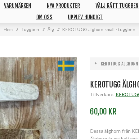
VARUMÄRKEN
NYA PRODUKTER
VÄLJ RÄTT TUGGBEN
OM OSS
UPPLEV HUNDIGT
Hem
/
Tuggben
/
Älg
/
KEROTUGG älghorn small - tuggben
KEROTUGG ÄLGHORN M
KEROTUGG ÄLGH
Tillverkare:
KEROTUG
60,00 KR
Dessa älghorn från KE
Älghorn är ett helt nat