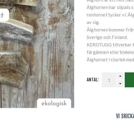
Älghornen har slipats s
renhornet tycker vi. Älg
av sig.
Älghornen kommer från 
Sverige och Finland.
KEROTUGG tillverkar tu
färgämnen eller blekmed
Älghornet i storlek me
ANTAL:
VI SKIC