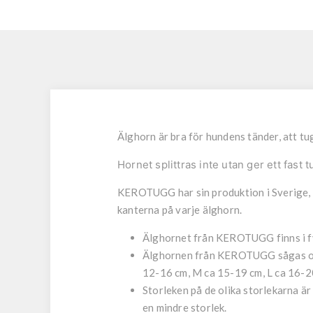
Älghorn är bra för hundens tänder, att t
Hornet splittras inte utan ger ett fast
KEROTUGG har sin produktion i Sverige, n
kanterna på varje älghorn.
Älghornet från KEROTUGG finns i f
Älghornen från KEROTUGG sågas och 
12-16 cm,
M
ca 15-19 cm,
L
ca 16-20
Storleken på de olika storlekarna är
en mindre storlek.