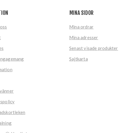
TION
MINA SIDOR
 oss
Mina ordrar
t
Mina adresser
es
Senast visade produkter
engagemang
Sajtkarta
mation
 vänner
tspolicy
adskortleken
alning