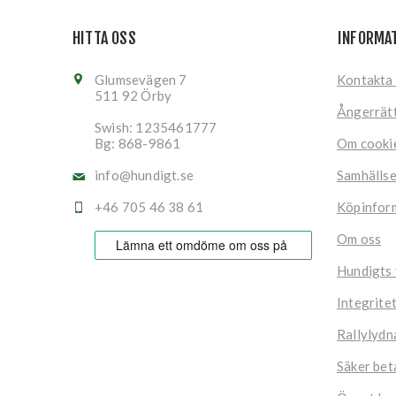
HITTA OSS
INFORMA
Glumsevägen 7
Kontakta
511 92 Örby
Ångerrät
Swish: 1235461777
Bg: 868-9861
Om cooki
info@hundigt.se
Samhälls
+46 705 46 38 61
Köpinfor
Om oss
Hundigts
Integrite
Rallylydn
Säker bet