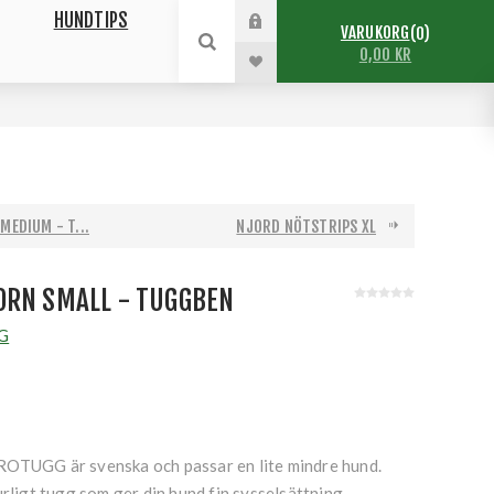
HUNDTIPS
VARUKORG
0
0,00 KR
EDIUM - T...
NJORD NÖTSTRIPS XL
ORN SMALL - TUGGBEN
G
ROTUGG är svenska och passar en lite mindre hund.
urligt tugg som ger din hund fin sysselsättning.