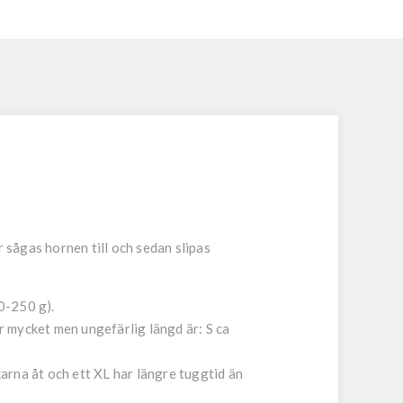
sågas hornen till och sedan slipas
0-250 g).
r mycket men ungefärlig längd är:
S
ca
karna åt och ett XL har längre tuggtid än