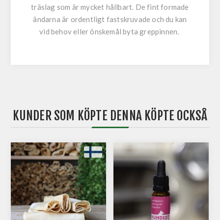
träslag som är mycket hållbart. De fint formade
ändarna är ordentligt fastskruvade och du kan
vid behov eller önskemål byta greppinnen.
KUNDER SOM KÖPTE DENNA KÖPTE OCKSÅ