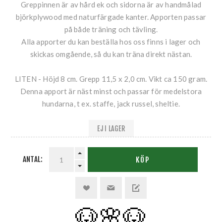
Greppinnen är av hård ek och sidorna är av handmålad
björkplywood med naturfärgade kanter. Apporten passar
på både träning och tävling.
Alla apporter du kan beställa hos oss finns i lager och
skickas omgående, så du kan träna direkt nästan.
LITEN - Höjd 8 cm. Grepp 11,5 x 2,0 cm. Vikt ca 150 gram.
Denna apport är näst minst och passar för medelstora
hundarna, t ex. staffe, jack russel, sheltie.
EJ I LAGER
ANTAL:
KÖP
🐶🌸
🐶