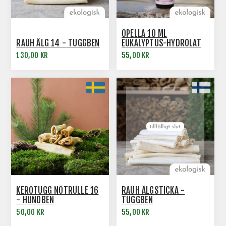
OPELLA 10 ML
RAUH ÄLG 14 - TUGGBEN
EUKALYPTUS-HYDROLAT
NOSE WORK
130,00 KR
55,00 KR
KEROTUGG NÖTRULLE 16
RAUH ÄLGSTICKA -
- HUNDBEN
TUGGBEN
50,00 KR
55,00 KR