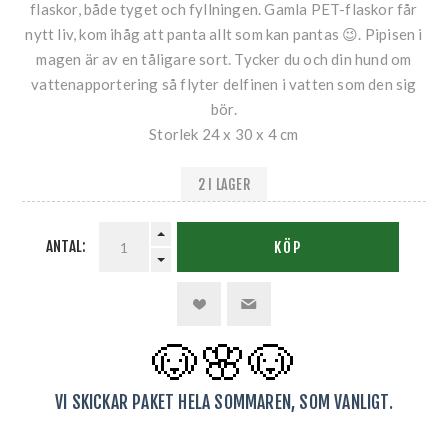
flaskor, både tyget och fyllningen. Gamla PET-flaskor får
nytt liv, kom ihåg att panta allt som kan pantas 😉. Pipisen i
magen är av en tåligare sort. Tycker du och din hund om
vattenapportering så flyter delfinen i vatten som den sig
bör.
Storlek 24 x 30 x 4 cm
2 I LAGER
ANTAL:
KÖP
🐶🌸
🐶
VI SKICKAR PAKET HELA SOMMAREN, SOM VANLIGT.