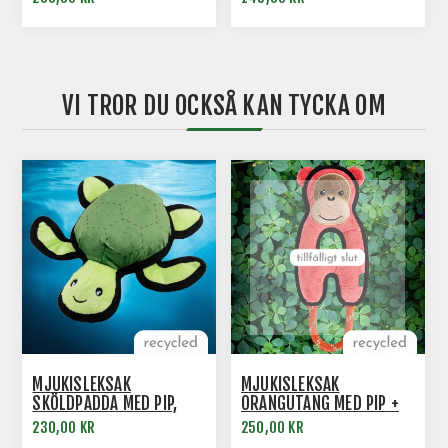
VI TROR DU OCKSÅ KAN TYCKA OM
MJUKISLEKSAK
MJUKISLEKSAK
SKÖLDPADDA MED PIP,
ORANGUTANG MED PIP +
BECO
REPHANDTAG BECO
230,00 KR
250,00 KR