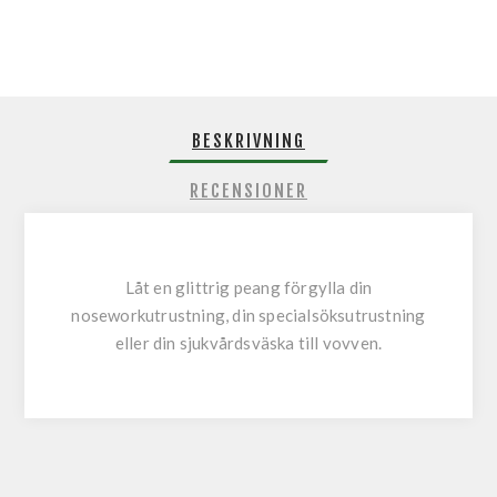
BESKRIVNING
RECENSIONER
Låt en glittrig peang förgylla din
noseworkutrustning, din specialsöksutrustning
eller din sjukvårdsväska till vovven.