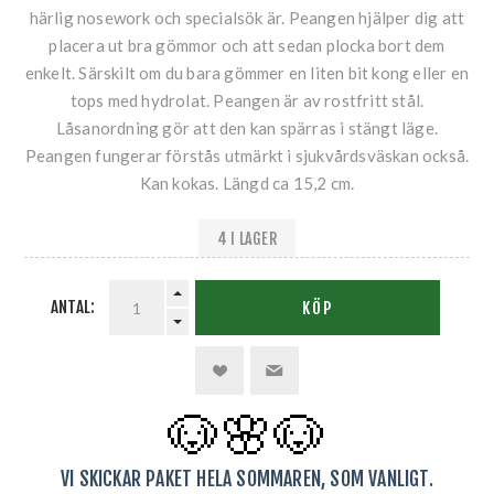
härlig nosework och specialsök är. Peangen hjälper dig att
placera ut bra gömmor och att sedan plocka bort dem
enkelt. Särskilt om du bara gömmer en liten bit kong eller en
tops med hydrolat. Peangen är av rostfritt stål.
Låsanordning gör att den kan spärras i stängt läge.
Peangen fungerar förstås utmärkt i sjukvårdsväskan också.
Kan kokas. Längd ca 15,2 cm.
4 I LAGER
ANTAL:
KÖP
🐶🌸
🐶
VI SKICKAR PAKET HELA SOMMAREN, SOM VANLIGT.