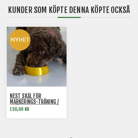
KUNDER SOM KÖPTE DENNA KÖPTE OCKSÅ
NEST SKÅL FÖR
MARKERINGS-TRÄNING /
INLÄRNING AV DOFT
150,00 KR