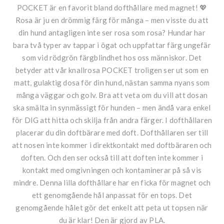
POCKET är en favorit bland dofthållare med magnet! 💖
Rosa är ju en drömmig färg för många – men visste du att
din hund antagligen inte ser rosa som rosa? Hundar har
bara två typer av tappar i ögat och uppfattar färg ungefär
som vid rödgrön färgblindhet hos oss människor. Det
betyder att vår knallrosa POCKET troligen ser ut som en
matt, gulaktig dosa för din hund, nästan samma nyans som
många väggar och golv. Bra att veta om du vill att dosan
ska smälta in synmässigt för hunden – men ändå vara enkel
för DIG att hitta och skilja från andra färger. I dofthållaren
placerar du din doftbärare med doft. Dofthållaren ser till
att nosen inte kommer i direktkontakt med doftbäraren och
doften. Och den ser också till att doften inte kommer i
kontakt med omgivningen och kontaminerar på så vis
mindre. Denna lilla dofthållare har en ficka för magnet och
ett genomgående hål anpassat för en tops. Det
genomgående hålet gör det enkelt att peta ut topsen när
du är klar! Den är gjord av PLA.