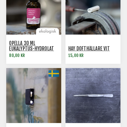
OPELLA 30 ML
EUKALYPTUS-HYDROLAT
HAY DOFTHÅLLARE VIT
NOSE WORK
80,00 KR
15,00 KR