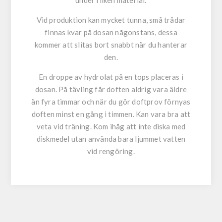
under fliken material.
Vid produktion kan mycket tunna, små trådar
finnas kvar på dosan någonstans, dessa
kommer att slitas bort snabbt när du hanterar
den.
En droppe av hydrolat på en tops placeras i
dosan. På tävling får doften aldrig vara äldre
än fyra timmar och när du gör doftprov förnyas
doften minst en gång i timmen. Kan vara bra att
veta vid träning. Kom ihåg att inte diska med
diskmedel utan använda bara ljummet vatten
vid rengöring.