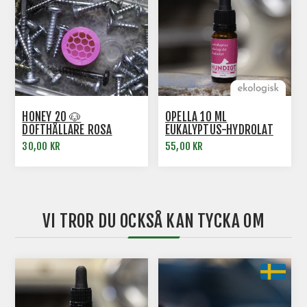
HONEY 20 🐶
OPELLA 10 ML
DOFTHÅLLARE ROSA
EUKALYPTUS-HYDROLAT
NOSE WORK
30,00 KR
55,00 KR
VI TROR DU OCKSÅ KAN TYCKA OM