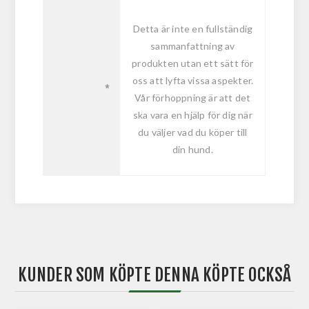
Detta är inte en fullständig
sammanfattning av
produkten utan ett sätt för
oss att lyfta vissa aspekter.
*
Vår förhoppning är att det
ska vara en hjälp för dig när
du väljer vad du köper till
din hund.
KUNDER SOM KÖPTE DENNA KÖPTE OCKSÅ