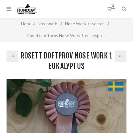
0
Hem
/
Nosework
/
Nose Work-rosetter
/
Rosett doftprov Nose Work 1 eukalyptus
ROSETT DOFTPROV NOSE WORK 1
EUKALYPTUS