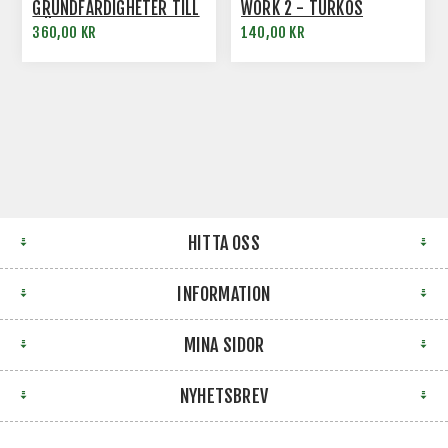
GRUNDFÄRDIGHETER TILL
WORK 2 - TURKOS
MÄSTARKLASS - ANDRA
360,00 KR
140,00 KR
UTGÅVAN
HITTA OSS
INFORMATION
MINA SIDOR
NYHETSBREV