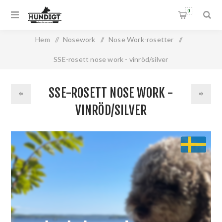
0
Hem
/
Nosework
/
Nose Work-rosetter
/
SSE-rosett nose work - vinröd/silver
SSE-ROSETT NOSE WORK -
VINRÖD/SILVER