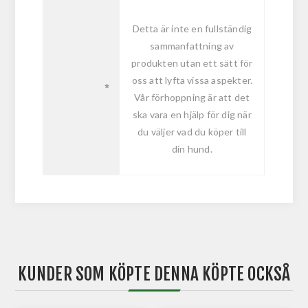
Detta är inte en fullständig
sammanfattning av
produkten utan ett sätt för
oss att lyfta vissa aspekter.
*
Vår förhoppning är att det
ska vara en hjälp för dig när
du väljer vad du köper till
din hund.
KUNDER SOM KÖPTE DENNA KÖPTE OCKSÅ