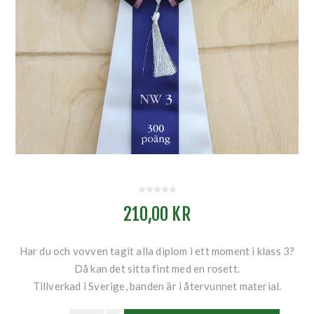
210,00 KR
Har du och vovven tagit alla diplom i ett moment i klass 3?
Då kan det sitta fint med en rosett.
Tillverkad i Sverige, banden är i återvunnet material.