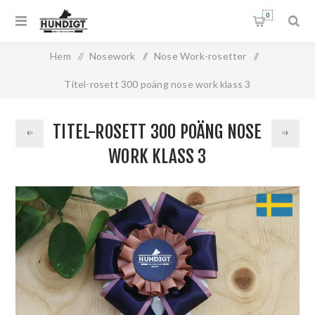
0
Hem
/
Nosework
/
Nose Work-rosetter
/
Titel-rosett 300 poäng nose work klass 3
TITEL-ROSETT 300 POÄNG NOSE
WORK KLASS 3