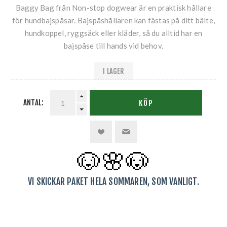
Baggy Bag från Non-stop dogwear är en praktisk hållare
för hundbajspåsar. Bajspåshållaren kan fästas på ditt bälte,
hundkoppel, ryggsäck eller kläder, så du alltid har en
bajspåse till hands vid behov.
I LAGER
ANTAL:
KÖP
🐶🌸
🐶
VI SKICKAR PAKET HELA SOMMAREN, SOM VANLIGT.