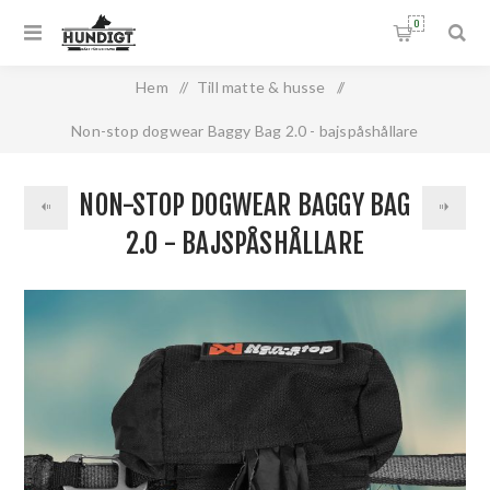
0
Hem
/
Till matte & husse
/
Non-stop dogwear Baggy Bag 2.0 - bajspåshållare
NON-STOP DOGWEAR BAGGY BAG
2.0 - BAJSPÅSHÅLLARE