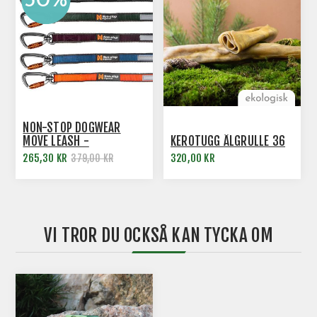
NON-STOP DOGWEAR
MOVE LEASH -
KEROTUGG ÄLGRULLE 36
HUNDKOPPEL - 15 MM
265,30 KR
320,00 KR
379,00 KR
VI TROR DU OCKSÅ KAN TYCKA OM