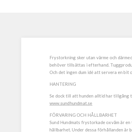
Frystorkning sker utan värme och därmed b
behöver tillsättas i efterhand. Tuggproduk
Och det ingen dum idé att servera en bit
HANTERING
Se dock till att hunden alltid har tillgång
www.sundhundmat.se
FÖRVARING OCH HÅLLBARHET
Sund Hundmats frystorkade oxvåm är en to
hållbarhet. Under dessa förhållanden är b