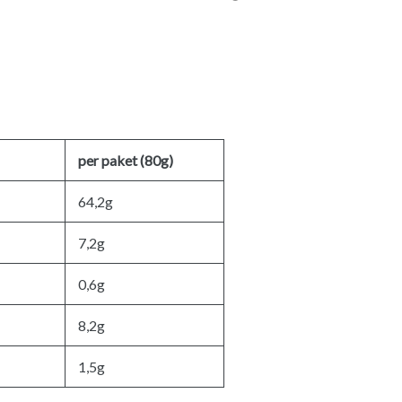
per paket (80g)
64,2g
7,2g
0,6g
8,2g
1,5g