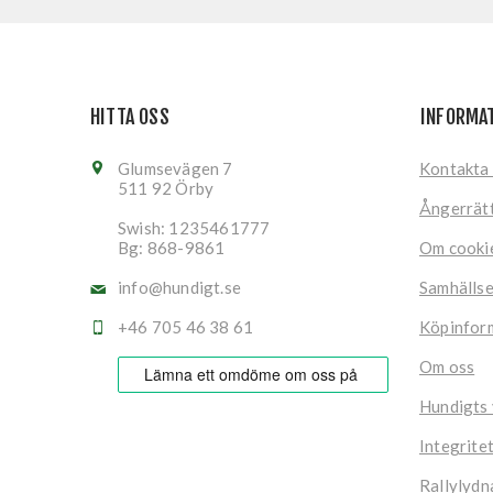
HITTA OSS
INFORMA
Glumsevägen 7
Kontakta
511 92 Örby
Ångerrät
Swish: 1235461777
Bg: 868-9861
Om cooki
info@hundigt.se
Samhälls
+46 705 46 38 61
Köpinfor
Om oss
Hundigts
Integrite
Rallylydn