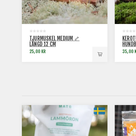
TJURMUSKEL MEDIUM 🦴
KEROT
LÄNGD 12 CM
HUNDB
25,00 KR
35,00 