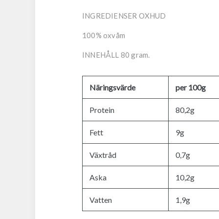
INGREDIENSER OXHUD
100% oxvåm
INNEHÅLL 80 gram.
Näringsvärde
per 100g
Protein
80,2g
Fett
9g
Växtråd
0,7g
Aska
10,2g
Vatten
1,9g