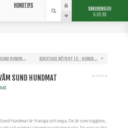
HUNDTIPS
VARUKORG
0
0,00 KR
SUND HUNDM...
KEROTUGG NÖTBIFF 15 - HUNDB...
XVÅM SUND HUNDMAT
mat
Sund Hundmat är frasiga och sega. De är som tuggkex,
r rika på nyttiga vitaminer och mineraler. De passar lika