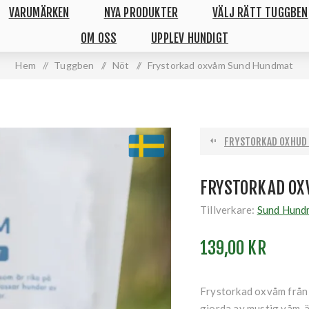
VARUMÄRKEN
NYA PRODUKTER
VÄLJ RÄTT TUGGBEN
OM OSS
UPPLEV HUNDIGT
Hem
/
Tuggben
/
Nöt
/
Frystorkad oxvåm Sund Hundmat
FRYSTORKAD OXHUD 
FRYSTORKAD O
Tillverkare:
Sund Hund
139,00 KR
Frystorkad oxvåm från 
gjorda av mustig våm, ä