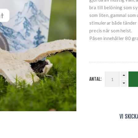
bra till belöning som sy
som liten, gammal som 
stimulerar både tänder 
precis när som helst.
Påsen innehåller 80 gr
ANTAL:
VI SKIC