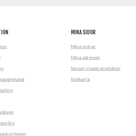
TION
MINA SIDOR
 oss
Mina ordrar
t
Mina adresser
es
Senast visade produkter
engagemang
Sajtkarta
mation
 vänner
tspolicy
adskortleken