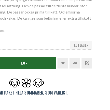
sselsättning. Och de passar till de flesta hundar, stor
ung. De passar också prima till katt. Oxremsorna
och käkar. De kan ges som belöning eller extra tillskott
am.
EJ I LAGER
KÖP
🐶🌸
🐶
KAR PAKET HELA SOMMAREN, SOM VANLIGT.