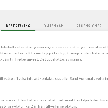
BESKRIVNING
OMTANKAR
RECENSIONER
ibehålls alla naturliga näringsämnen i sin naturliga form utan att
ten är perfekt att ha med sig på tävling, träning, i bilen, båten ell
 oxvåm till fredagsmyset. Det uppskattas av många.
 till vatten. Tveka inte att kontakta oss eller Sund Hundmats veterinä
rrvara och bör behandlas i likhet med annat torrt djurfoder. Förva
äst-före-datum ca 2 år från tillverkningsdatum.