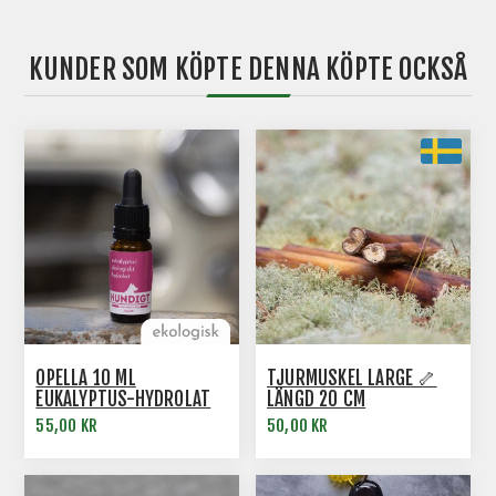
KUNDER SOM KÖPTE DENNA KÖPTE OCKSÅ
OPELLA 10 ML
TJURMUSKEL LARGE 🦴
EUKALYPTUS-HYDROLAT
LÄNGD 20 CM
NOSE WORK
55,00 KR
50,00 KR