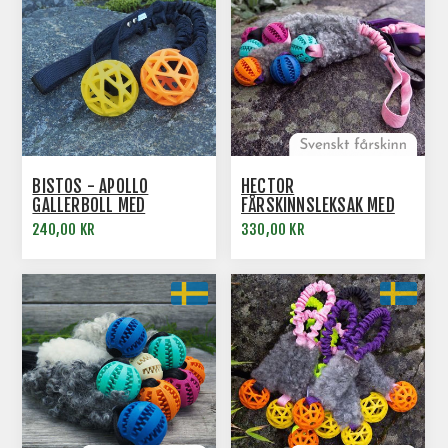
BISTOS - APOLLO
HECTOR
GALLERBOLL MED
FÅRSKINNSLEKSAK MED
EXPANDER
LITEN DENTALBOLL OCH
240,00 KR
330,00 KR
EXPANDERHANDTAG