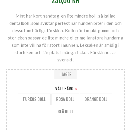
230,00 KR
Mint har kort handtag, en lite mindre boll, så kallad
dentalboll, som sviktar perfekt när hunden biter i den och
dessutom härligt fårskinn. Bollen är i mjukt gummi och
storleken passar de lite mindre eller mellanstora hundarna
som inte vill ha för stort i munnen. Leksaken är smidig i
storleken och får plats i många fickor. Fårskinnet är
svenskt.
I LAGER
VÄLJ FÄRG
*
TURKOS BOLL
ROSA BOLL
ORANGE BOLL
BLÅ BOLL