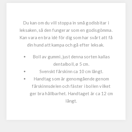
Du kan om du vill stoppa in små godisbitar i
leksaken, så den fungerar som en godisgömma.
Kan vara en bra idé för dig som har svårt att få
din hund att kampa och gå efter leksak.
Boll av gummi, just denna sorten kallas
dentalboll, ø 5 cm.
Svenskt fårskinn ca 10 cm långt.
Handtag som är genomgående genom
fårskinnsdelen och fäster i bollen vilket
ger bra hållbarhet. Handtaget är ca 12 cm
långt.