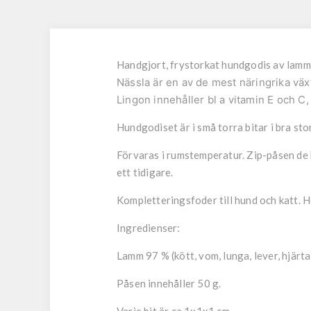
Handgjort, frystorkat hundgodis av lamm 
Nässla är en av de mest näringrika väx
Lingon innehåller bl a vitamin E och C, 
Hundgodiset är i små torra bitar i bra sto
Förvaras i rumstemperatur. Zip-påsen de k
ett tidigare.
Kompletteringsfoder till hund och katt. He
Ingredienser:
Lamm 97 % (kött, vom, lunga, lever, hjärta
Påsen innehåller 50 g.