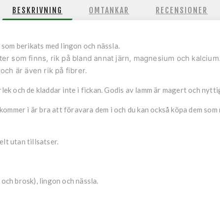
BESKRIVNING
OMTANKAR
RECENSIONER
som berikats med lingon och nässla.
ter som finns, rik på bland annat järn, magnesium och kalcium
och är även rik på fibrer.
rlek och de kladdar inte i fickan. Godis av lamm är magert och nytti
ommer i är bra att föravara dem i och du kan också köpa dem som re
lt utan tillsatser.
 och brosk), lingon och nässla.