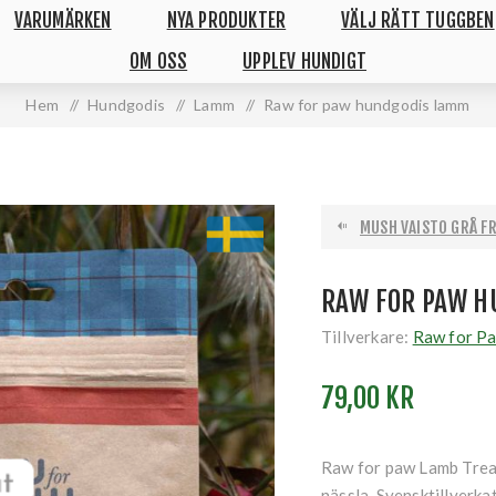
VARUMÄRKEN
NYA PRODUKTER
VÄLJ RÄTT TUGGBEN
OM OSS
UPPLEV HUNDIGT
Hem
/
Hundgodis
/
Lamm
/
Raw for paw hundgodis lamm
MUSH VAISTO GRÅ FR
RAW FOR PAW H
Tillverkare:
Raw for P
79,00 KR
Raw for paw Lamb Treat
nässla. Svensktillverka