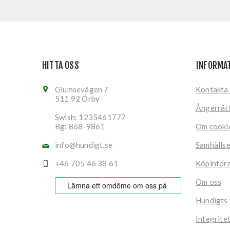
HITTA OSS
INFORMA
Glumsevägen 7
Kontakta
511 92 Örby
Ångerrät
Swish: 1235461777
Bg: 868-9861
Om cooki
info@hundigt.se
Samhälls
+46 705 46 38 61
Köpinfor
Om oss
Hundigts
Integrite