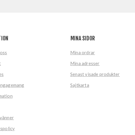
TION
MINA SIDOR
 oss
Mina ordrar
t
Mina adresser
es
Senast visade produkter
engagemang
Sajtkarta
mation
 vänner
tspolicy