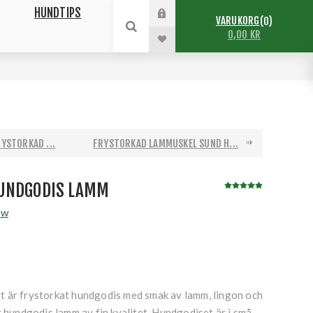
HUNDTIPS
VARUKORG
0
0,00 KR
YSTORKAD ...
FRYSTORKAD LAMMUSKEL SUND H...
UNDGODIS LAMM
aw
 är frystorkat hundgodis med smak av lamm, lingon och
t hundgodis lamm av fin kvalitet. Hundgodiset är i små