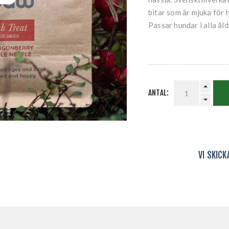
bitar som är mjuka för h
Passar hundar i alla åld
ANTAL:
VI SKIC