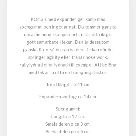
KOmpis med expander ger kamp med
spengummi och inget annat. Du kommer ganska
nära din hund i kampen och ni får ett riktgit
gott samarbete i leken. Den är dessutom
ganska liten, så du kan ha den i fickan när du
springer agility eller tränar nose work,
rallylydnad eller lydnad till exempel. Att belöna
med lek är ju ofta en framgångsfaktor.
Total längd: ca 41 cm.
Expanderhandtag: ca 24 cm.
Spengummi:
Längd: ca 17 cm.
Smala delen ø ca 3 cm.
Breda delen ø ca 6 cm.