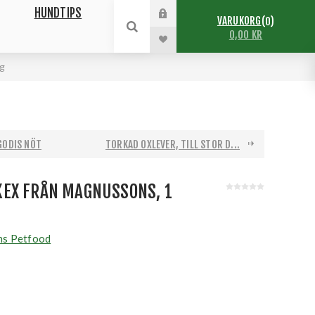
HUNDTIPS
VARUKORG
0
0,00 KR
g
GODIS NÖT
TORKAD OXLEVER, TILL STOR D...
EX FRÅN MAGNUSSONS, 1
s Petfood