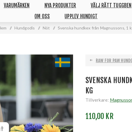
VARUMÄRKEN
NYA PRODUKTER
VÄLJ RÄTT TUGGBEN
OM OSS
UPPLEV HUNDIGT
Hem
/
Hundgodis
/
Nöt
/
Svenska hundkex från Magnussons, 1 k
RAW FOR PAW HUND
SVENSKA HUNDK
KG
Tillverkare:
Magnusson
110,00 KR