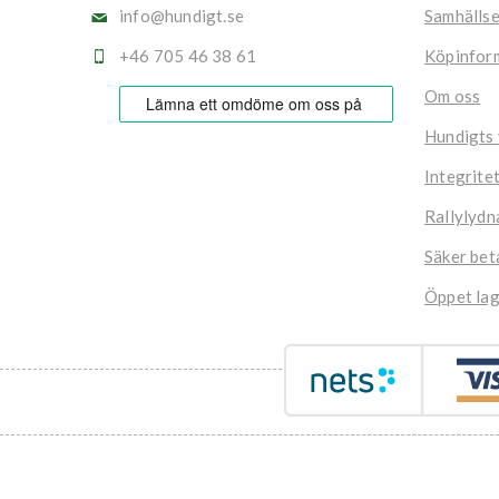
info@hundigt.se
Samhälls
+46 705 46 38 61
Köpinfor
Om oss
Hundigts
Integrite
Rallylydn
Säker bet
Öppet lag