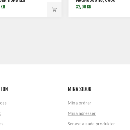
 KR
32,00 KR
TION
MINA SIDOR
 oss
Mina ordrar
t
Mina adresser
es
Senast visade produkter