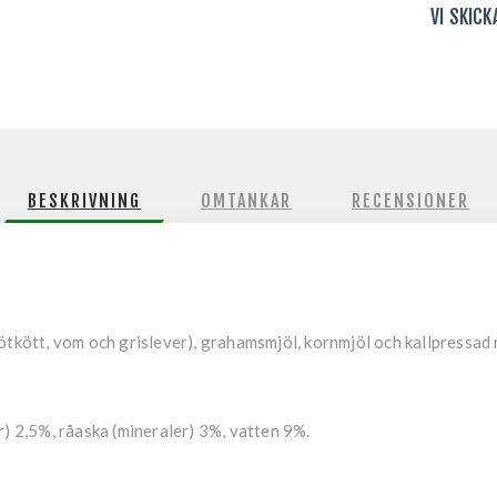
VI SKIC
BESKRIVNING
OMTANKAR
RECENSIONER
ötkött, vom och grislever), grahamsmjöl, kornmjöl och kallpressad 
r) 2,5%, råaska (mineraler) 3%, vatten 9%.