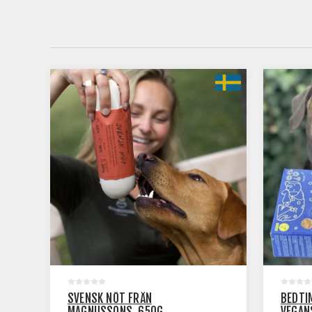
SVENSK NÖT FRÅN
BEDTI
MAGNUSSONS, 650G
VEGAN