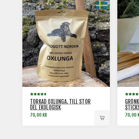
TORKAD OXLUNGA, TILL STOR
GRÖNK
DEL EKOLOGISK
STICK
TUGGP
70,00 KR
70,00 