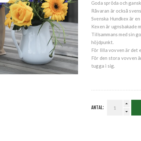
Goda spröda och ganska
Råvaran är också svens
Svenska Hundkex är en
Kexen är ugnsbakade me
Tillsammans med sin god
höjdpunkt.
För lilla vovven är det 
För den stora vovven är
tugga i sig.
ANTAL: