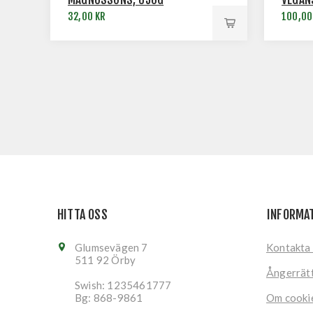
32,00 KR
100,00
HITTA OSS
INFORMA
Glumsevägen 7
Kontakta
511 92 Örby
Ångerrät
Swish: 1235461777
Bg: 868-9861
Om cooki