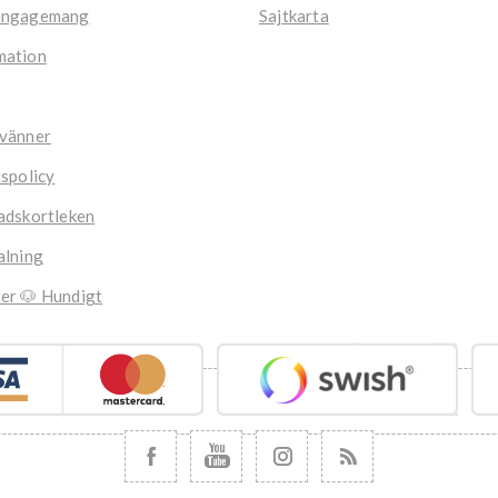
engagemang
Sajtkarta
mation
 vänner
tspolicy
adskortleken
alning
er 🐶 Hundigt