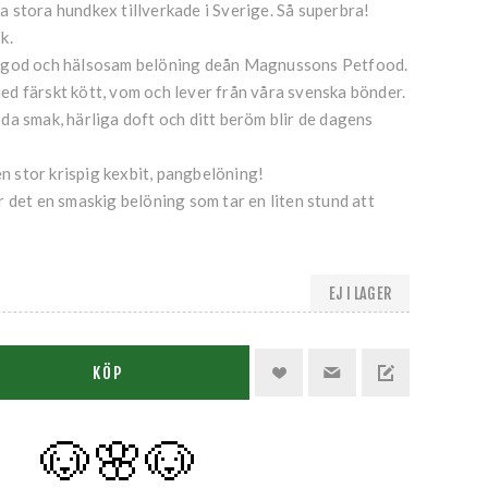
 stora hundkex tillverkade i Sverige. Så superbra!
k.
 god och hälsosam belöning deån Magnussons Petfood.
d färskt kött, vom och lever från våra svenska bönder.
a smak, härliga doft och ditt beröm blir de dagens
en stor krispig kexbit, pangbelöning!
 det en smaskig belöning som tar en liten stund att
EJ I LAGER
KÖP
🐶🌸
🐶