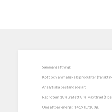
Sammansättning
:
Kött och animaliska biprodukter (färskt n
Analytiska beståndsdelar:
Råprotein 18%, råfett 8 %, växttråd (fibe
Omsättbar energi:
1419 kJ/100g.