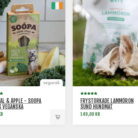
ÅL & ÄPPLE - SOOPA
FRYSTORKADE LAMMÖRON
S VEGANSKA
SUND HUNDMAT
INNAR, 4-PACK
KR
149,00 KR