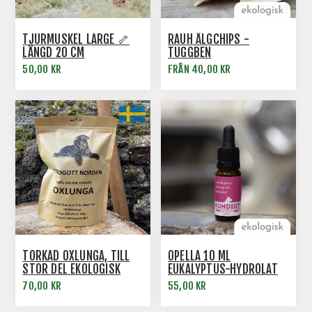
TJURMUSKEL LARGE 🦴
RAUH ÄLGCHIPS -
LÄNGD 20 CM
TUGGBEN
50,00 KR
FRÅN 40,00 KR
TORKAD OXLUNGA, TILL
OPELLA 10 ML
STOR DEL EKOLOGISK
EUKALYPTUS-HYDROLAT
NOSE WORK
70,00 KR
55,00 KR