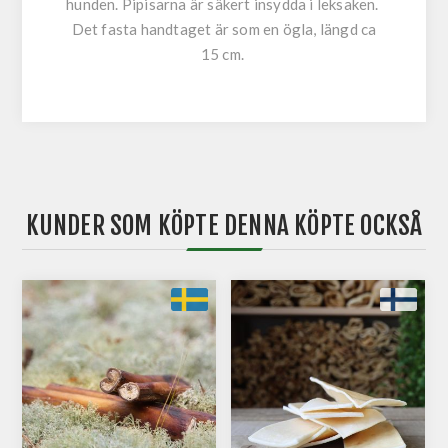
hunden. Pipisarna är säkert insydda i leksaken.
Det fasta handtaget är som en ögla, längd ca
15 cm.
KUNDER SOM KÖPTE DENNA KÖPTE OCKSÅ