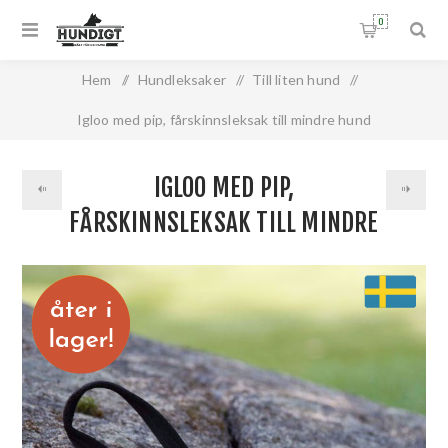
0
Hem
/
Hundleksaker
/
Till liten hund
/
Igloo med pip, fårskinnsleksak till mindre hund
IGLOO MED PIP,
FÅRSKINNSLEKSAK TILL MINDRE
HUND