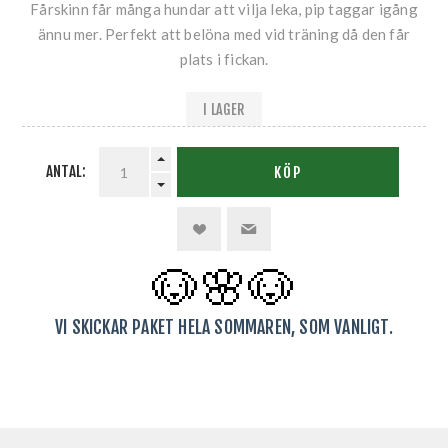
Fårskinn får många hundar att vilja leka, pip taggar igång
ännu mer. Perfekt att belöna med vid träning då den får
plats i fickan.
I LAGER
ANTAL:
KÖP
🐶🌸
🐶
VI SKICKAR PAKET HELA SOMMAREN, SOM VANLIGT.