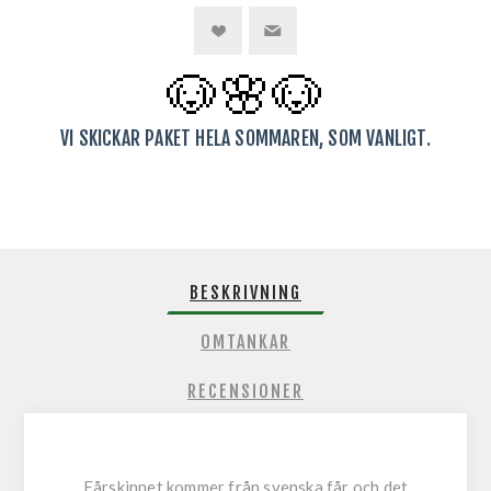
🐶🌸
🐶
VI SKICKAR PAKET HELA SOMMAREN, SOM VANLIGT.
BESKRIVNING
OMTANKAR
RECENSIONER
Fårskinnet kommer från svenska får och det