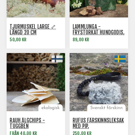
TJURMUSKEL LARGE 🦴
LAMMLUNGA -
LÄNGD 20 CM
FRYSTORKAT HUNDGODIS,
SUND HUNDMAT
50,00 KR
89,00 KR
RAUH ÄLGCHIPS -
RUFUS FÅRSKINNSLEKSAK
TUGGBEN
MED PIP,
EXPANDERHANDTAG
FRÅN 40,00 KR
250,00 KR