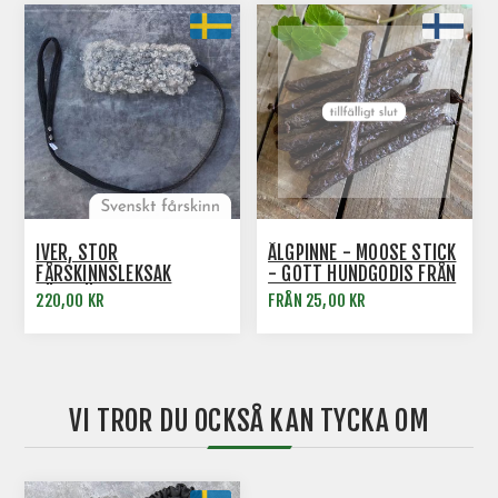
IVER, STOR
ÄLGPINNE - MOOSE STICK
FÅRSKINNSLEKSAK
- GOTT HUNDGODIS FRÅN
FÖRSTÄRKT MED
RAUH
220,00 KR
FRÅN 25,00 KR
BRANDSLANG INUTI
VI TROR DU OCKSÅ KAN TYCKA OM