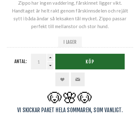
Zippo har ingen vaddering, fårskinnet ligger vikt.
Handtaget är helt rakt genom fårskinnsdelen och rejält
sytt i båda ändar så leksaken tål mycket. Zippo passar
perfekt till mellanstor och stor hund.
I LAGER
ANTAL:
KÖP
🐶🌸
🐶
VI SKICKAR PAKET HELA SOMMAREN, SOM VANLIGT.