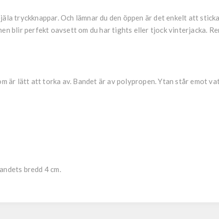
ejäla tryckknappar. Och lämnar du den öppen är det enkelt att stic
men blir perfekt oavsett om du har tights eller tjock vinterjacka.
om är lätt att torka av. Bandet är av polypropen. Ytan står emot va
andets bredd 4 cm.