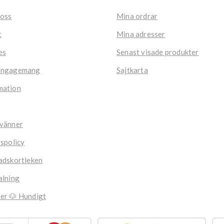
 oss
Mina ordrar
t
Mina adresser
es
Senast visade produkter
engagemang
Sajtkarta
mation
 vänner
tspolicy
adskortleken
alning
er 🐶 Hundigt