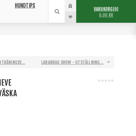
HUNDTIPS
VARUKORG
0
0,00 KR
DTRÄNINGSV...
LABANBAG SHOW - UTSTÄLLNING...
IEVE
VÄSKA