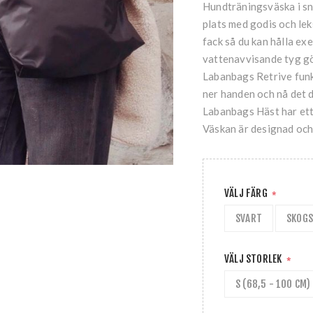
Hundträningsväska i sn
plats med godis och lek
fack så du kan hålla ex
vattenavvisande tyg gör
Labanbags Retrive funka
ner handen och nå det 
Labanbags Häst har ett 
Väskan är designad och 
VÄLJ FÄRG
*
SVART
SKOG
VÄLJ STORLEK
*
S (68,5 - 100 CM)