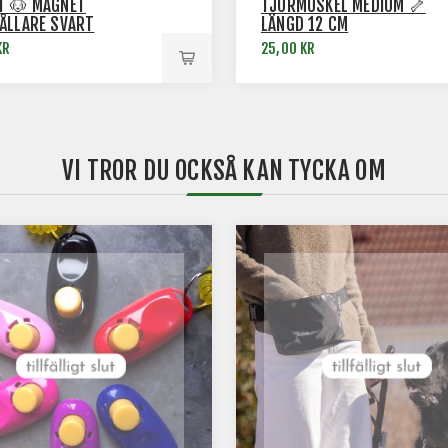
T 🐶 MAGNET
TJURMUSKEL MEDIUM 🦴
ÅLLARE SVART
LÄNGD 12 CM
KR
25,00 KR
VI TROR DU OCKSÅ KAN TYCKA OM