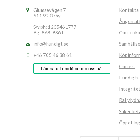
Glumsevägen 7
Kontakta
511 92 Örby
Ångerrät
Swish: 1235461777
Bg: 868-9861
Om cooki
info@hundigt.se
Samhälls
+46 705 46 38 61
Köpinfor
Om oss
Hundigts
Integrite
Rallylydn
Säker bet
Öppet lag