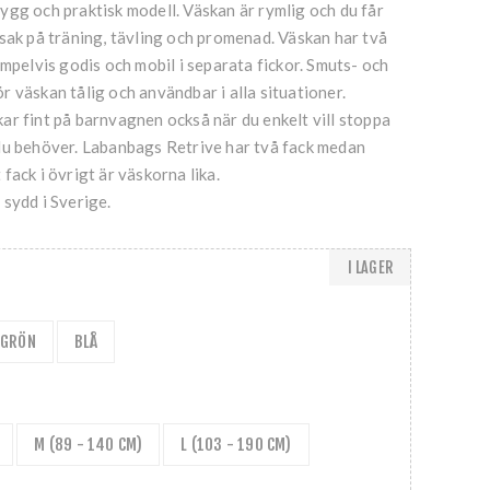
ygg och praktisk modell. Väskan är rymlig och du får
sak på träning, tävling och promenad. Väskan har två
empelvis godis och mobil i separata fickor. Smuts- och
 väskan tålig och användbar i alla situationer.
r fint på barnvagnen också när du enkelt vill stoppa
du behöver. Labanbags Retrive har två fack medan
fack i övrigt är väskorna lika.
sydd i Sverige.
I LAGER
SGRÖN
BLÅ
M (89 - 140 CM)
L (103 - 190 CM)