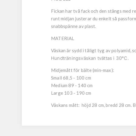
Fickan har två fack och den stängs med r
runt midjan justerar du enkelt så passfor
snabbspänne av plast.
MATERIAL
Väskan är sydd i tåligt tyg av polyamid, s
Hundträningsväskan tvättas i 30°C.
Midjemått för bälte (min-max):
Small 68,5 - 100 cm
Medium 89 - 140 cm
Large 103 - 190 cm
Väskans mått:
höjd 28 cm, bredd 28 cm. B