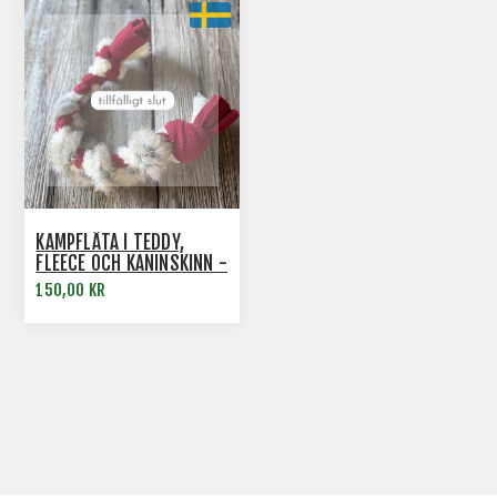
KAMPFLÄTA I TEDDY,
FLEECE OCH KANINSKINN -
40 CM
150,00 KR