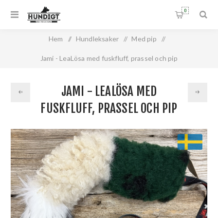
0
Hem
/
Hundleksaker
/
Med pip
/
Jami - LeaLösa med fuskfluff, prassel och pip
JAMI - LEALÖSA MED
FUSKFLUFF, PRASSEL OCH PIP