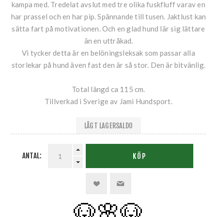
kampa med. Tredelat avslut med tre olika fuskfluff varav en
har prassel och en har pip. Spännande till tusen. Jaktlust kan
sätta fart på motivationen. Och en glad hund lär sig lättare
än en uttråkad.
Vi tycker detta är en belöningsleksak som passar alla
storlekar på hund även fast den är så stor. Den är bitvänlig.
Total längd ca 115 cm.
Tillverkad i Sverige av Jami Hundsport.
LÅGT LAGERSALDO
ANTAL:
KÖP
🐶🌸
🐶