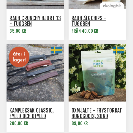
RAUH CRUNCHY HJORT 13
RAUH ÄLGCHIPS -
- TUGGBEN
TUGGBEN
35,00 KR
FRÅN 40,00 KR
KAMPLEKSAK CLASSIC,
OXMJÄLTE - FRYSTORKAT
FYLLD OCH OFYLLD
HUNDGODIS, SUND
HUNDMAT
200,00 KR
89,00 KR