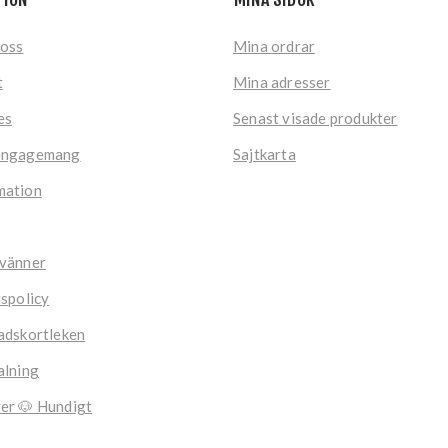
 oss
Mina ordrar
t
Mina adresser
es
Senast visade produkter
engagemang
Sajtkarta
mation
 vänner
tspolicy
adskortleken
alning
er 🐶 Hundigt