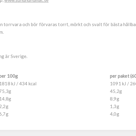
lp,
www.sundhundmat.se
 torrvara och bör förvaras torrt, mörkt och svalt för bästa hållba
m.
g är Sverige.
per 100g
per paket (6
1818 kJ / 434 kcal
1091 kJ / 26
75,3g
45,2g
14,8g
8,9g
2,2g
1,3g
6,7g
4,0g