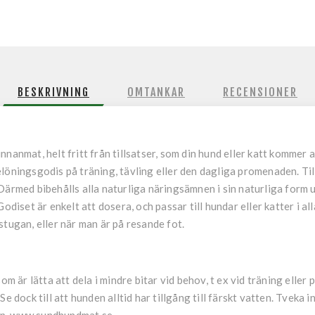
BESKRIVNING
OMTANKAR
RECENSIONER
nanmat, helt fritt från tillsatser, som din hund eller katt kommer a
öningsgodis på träning, tävling eller den dagliga promenaden. Till 
Därmed bibehålls alla naturliga näringsämnen i sin naturliga form u
odiset är enkelt att dosera, och passar till hundar eller katter i al
r stugan, eller när man är på resande fot.
som är lätta att dela i mindre bitar vid behov, t ex vid träning elle
Se dock till att hunden alltid har tillgång till färskt vatten. Tvek