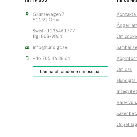
Glumsevägen 7
Kontakta
511 92 Örby
Ångerrät
Swish: 1235461777
Bg: 868-9861
Om cooki
info@hundigt.se
Samhälls
+46 705 46 38 61
Köpinfor
Om oss
Hundigts
Integrite
Rallylydn
Säker bet
Öppet lag