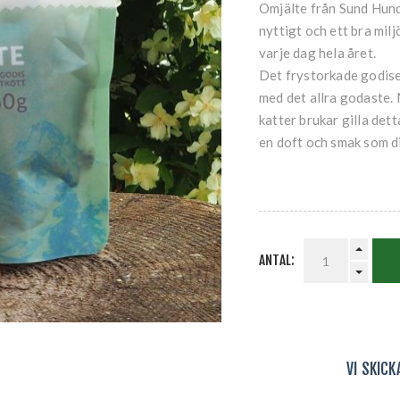
Omjälte från Sund Hund
nyttigt och ett bra milj
varje dag hela året.
Det frystorkade godiset
med det allra godaste. 
katter brukar gilla det
en doft och smak som di
ANTAL:
VI SKIC