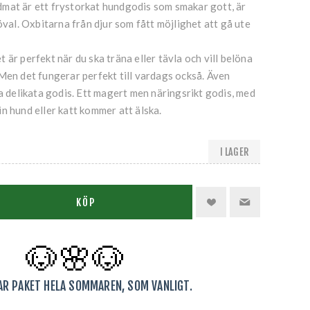
mat är ett frystorkat hundgodis som smakar gott, är
öval. Oxbitarna från djur som fått möjlighet att gå ute
 är perfekt när du ska träna eller tävla och vill belöna
Men det fungerar perfekt till vardags också. Även
ta delikata godis. Ett magert men näringsrikt godis, med
n hund eller katt kommer att älska.
I LAGER
KÖP
🐶🌸
🐶
KAR PAKET HELA SOMMAREN, SOM VANLIGT.