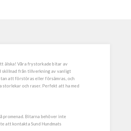
tt älska! Våra frystorkade bitar av
skillnad från tillverkning av vanligt
tan att förstöras eller försämras, och
la storlekar och raser. Perfekt att ha med
r på promenad. Bitarna behöver inte
a inte att kontakta Sund Hundmats