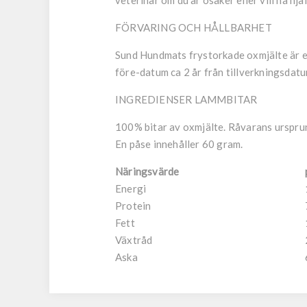
veterinär om du är osäker eller vill ha hjä
FÖRVARING OCH HÅLLBARHET
Sund Hundmats frystorkade oxmjälte är en
före-datum ca 2 år från tillverkningsdatu
INGREDIENSER LAMMBITAR
100% bitar av oxmjälte. Råvarans ursprun
En påse innehåller 60 gram.
Näringsvärde
Energi
Protein
Fett
Växtråd
Aska