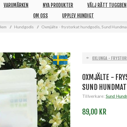
VARUMÄRKEN
NYA PRODUKTER
VÄLJ RÄTT TUGGBEN
OM OSS
UPPLEV HUNDIGT
Hem
/
Hundgodis
/
Oxmjälte - frystorkat hundgodis, Sund Hundma
OXLUNGA - FRYSTOR
OXMJÄLTE - FR
SUND HUNDMAT
Tillverkare:
Sund Hund
89,00 KR