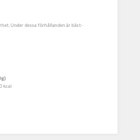
rhet. Under dessa förhållanden är bäst-
0g)
0 kcal