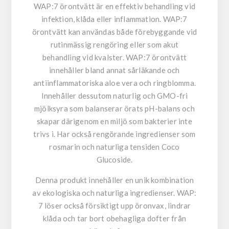
WAP:7 örontvätt är en effektiv behandling vid
infektion, klåda eller inflammation. WAP:7
örontvätt kan användas både förebyggande vid
rutinmässig rengöring eller som akut
behandling vid kvalster. WAP:7 örontvätt
innehåller bland annat sårläkande och
antiinflammatoriska aloe vera och ringblomma.
Innehåller dessutom naturlig och GMO-fri
mjölksyra som balanserar örats pH-balans och
skapar därigenom en miljö som bakterier inte
trivs i. Har också rengörande ingredienser som
rosmarin och naturliga tensiden Coco
Glucoside.
Denna produkt innehåller en unik kombination
av ekologiska och naturliga ingredienser. WAP:
7 löser också försiktigt upp öronvax, lindrar
klåda och tar bort obehagliga dofter från