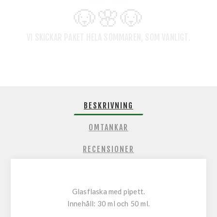
🐶🌸
🐶
VI SKICKAR PAKET HELA SOMMAREN, SOM VANLIGT.
BESKRIVNING
OMTANKAR
RECENSIONER
Glasflaska med pipett.
Innehåll: 30 ml och 50 ml.