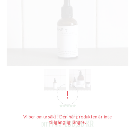
Pris:
195,00 kr
Vi ber om ursäkt! Den här produkten är inte
tillgänglig längre.
136,50 KR
DITT PRIS: