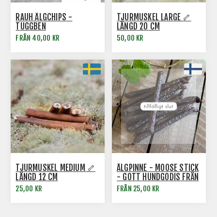
RAUH ÄLGCHIPS -
TJURMUSKEL LARGE 🦴
TUGGBEN
LÄNGD 20 CM
FRÅN 40,00 KR
50,00 KR
TJURMUSKEL MEDIUM 🦴
ÄLGPINNE - MOOSE STICK
LÄNGD 12 CM
- GOTT HUNDGODIS FRÅN
RAUH
25,00 KR
FRÅN 25,00 KR