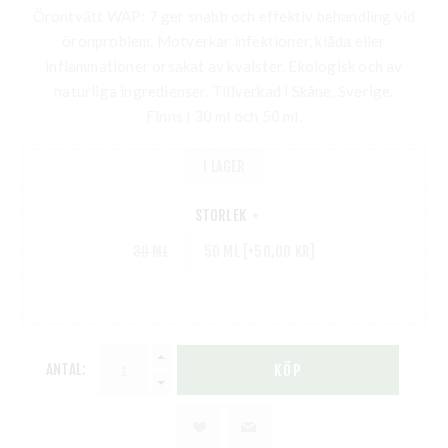
Örontvätt WAP: 7 ger snabb och effektiv behandling vid
öronproblem. Motverkar infektioner, klåda eller
inflammationer orsakat av kvalster. Ekologisk och av
naturliga ingredienser. Tillverkad i Skåne, Sverige.
Finns i 30 ml och 50 ml.
I LAGER
STORLEK
*
30 ML
50 ML [+50,00 KR]
ANTAL:
KÖP