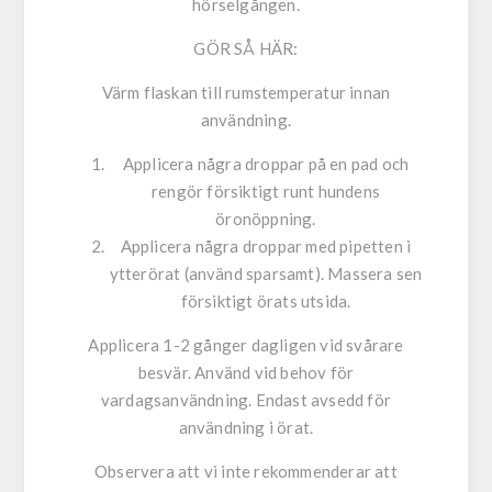
hörselgången.
GÖR SÅ HÄR:
Värm flaskan till rumstemperatur innan
användning.
Applicera några droppar på en pad och
rengör försiktigt runt hundens
öronöppning.
Applicera några droppar med pipetten i
ytterörat (använd sparsamt). Massera sen
försiktigt örats utsida.
Applicera 1-2 gånger dagligen vid svårare
besvär. Använd vid behov för
vardagsanvändning. Endast avsedd för
användning i örat.
Observera att vi inte rekommenderar att