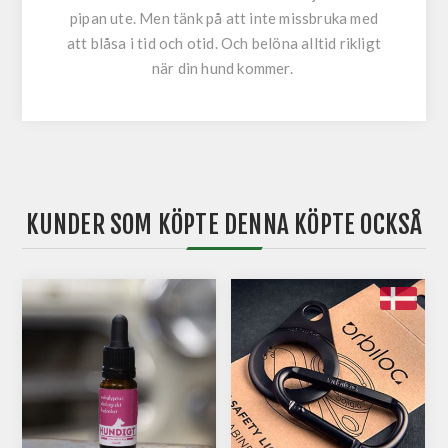
pipan ute. Men tänk på att inte missbruka med
att blåsa i tid och otid. Och belöna alltid rikligt
när din hund kommer.
KUNDER SOM KÖPTE DENNA KÖPTE OCKSÅ