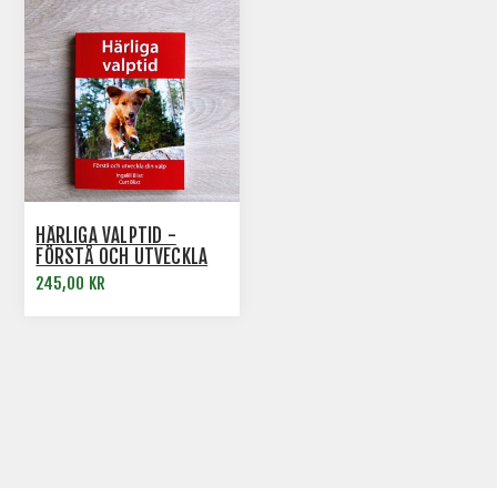
HÄRLIGA VALPTID -
FÖRSTÅ OCH UTVECKLA
DIN VALP
245,00 KR