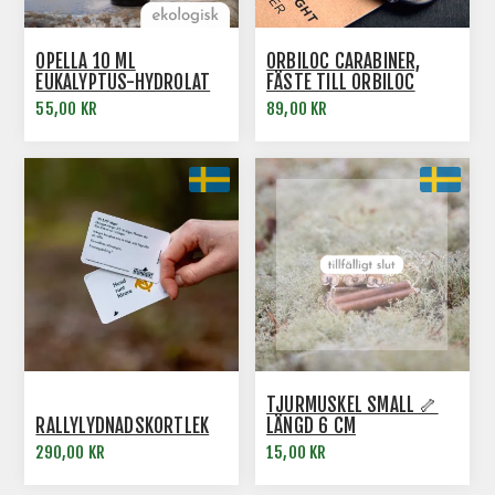
OPELLA 10 ML
ORBILOC CARABINER,
EUKALYPTUS-HYDROLAT
FÄSTE TILL ORBILOC
NOSE WORK
SAFETY LIGHT
55,00 KR
89,00 KR
TJURMUSKEL SMALL 🦴
RALLYLYDNADSKORTLEK
LÄNGD 6 CM
290,00 KR
15,00 KR