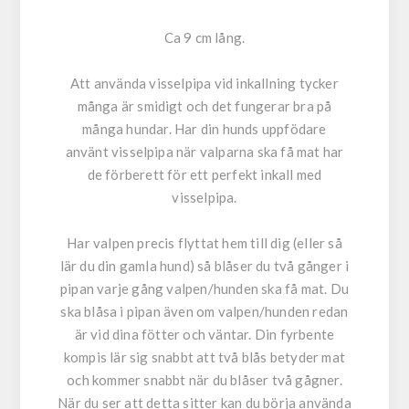
Ca 9 cm lång.
Att använda visselpipa vid inkallning tycker
många är smidigt och det fungerar bra på
många hundar. Har din hunds uppfödare
använt visselpipa när valparna ska få mat har
de förberett för ett perfekt inkall med
visselpipa.
Har valpen precis flyttat hem till dig (eller så
lär du din gamla hund) så blåser du två gånger i
pipan varje gång valpen/hunden ska få mat. Du
ska blåsa i pipan även om valpen/hunden redan
är vid dina fötter och väntar. Din fyrbente
kompis lär sig snabbt att två blås betyder mat
och kommer snabbt när du blåser två gågner.
När du ser att detta sitter kan du börja använda