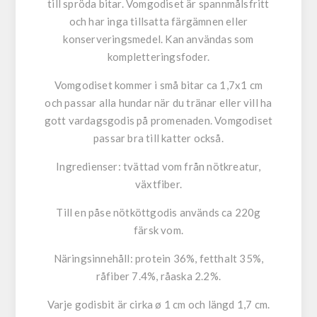
till spröda bitar. Vomgodiset är spannmålsfritt
och har inga tillsatta färgämnen eller
konserveringsmedel. Kan användas som
kompletteringsfoder.
Vomgodiset kommer i små bitar ca 1,7x1 cm
och passar alla hundar när du tränar eller vill ha
gott vardagsgodis på promenaden. Vomgodiset
passar bra till katter också.
Ingredienser: tvättad vom från nötkreatur,
växtfiber.
Till en påse nötköttgodis används ca 220g
färsk vom.
Näringsinnehåll: protein 36%, fetthalt 35%,
råfiber 7.4%, råaska 2.2%.
Varje godisbit är cirka ø 1 cm och längd 1,7 cm.