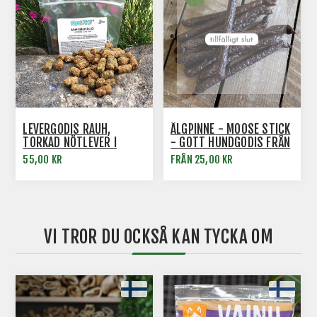
LEVERGODIS RAUH,
ÄLGPINNE - MOOSE STICK
TORKAD NÖTLEVER I
- GOTT HUNDGODIS FRÅN
PELLETSFORM
RAUH
55,00 KR
FRÅN 25,00 KR
VI TROR DU OCKSÅ KAN TYCKA OM