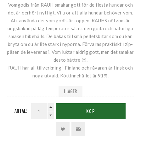
Vomgodis från RAUH smakar gott för de flesta hundar och
det är oerhört nyttigt. Vi tror att alla hundar behöver vom.
Att använda det som godis är toppen. RAUHS nötvom är
ungsbakad på låg temperatur så att den goda och naturliga
smaken bibehålls. De bakas till små pelletsbitar som du kan
bryta om du är lite stark i nyporna. Förvaras praktiskt i zip-
påsen de levereras i. Vom luktar aldrig gott, men det smakar
desto bättre 😉.
RAUH har all tillverkning i Finland och råvaran är finsk och
noga utvald. Köttinnehållet är 91%.
I LAGER
ANTAL:
KÖP