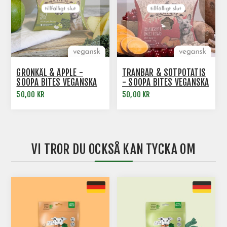
GRÖNKÅL & ÄPPLE -
TRANBÄR & SÖTPOTATIS
SOOPA BITES VEGANSKA
- SOOPA BITES VEGANSKA
HUNDGODIS
HUNDGODIS
50,00 KR
50,00 KR
VI TROR DU OCKSÅ KAN TYCKA OM