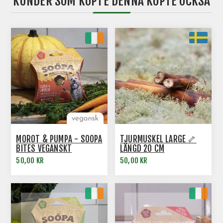
KUNDER SOM KÖPTE DENNA KÖPTE OCKSÅ
MOROT & PUMPA - SOOPA
TJURMUSKEL LARGE 🦴
BITES VEGANSKT
LÄNGD 20 CM
HUNDGODIS
50,00 KR
50,00 KR