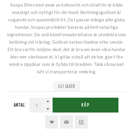
Soopa Bites med smak av kokosnöt och chiafrön är både
smaskigt och nyttigt för din hund. Belöningsgodiset är
veganskt och spannmålsfritt. Det passar många allergiska
hundar. Soopas produkter baseras på helt naturliga
ingredienser. De små blomformade bitarna är utmärkta som
belöning vid träning. Godiset varken kladdar eller smular.
Ett bra val för miljöns skull, det är bra om även våra hundar
äter mer växtbaserat. Vi gillar också att de har gjort lite
mindre zippåsar som är fyllda till bredden. Tänk så mycket
luft vi transporterar omkring.
EJ I LAGER
ANTAL:
KÖP