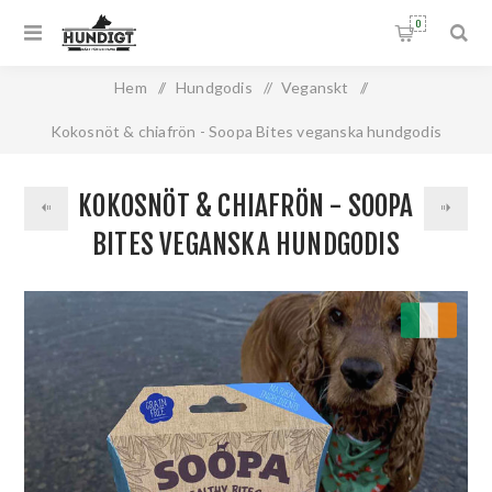
0
Hem
/
Hundgodis
/
Veganskt
/
Kokosnöt & chiafrön - Soopa Bites veganska hundgodis
KOKOSNÖT & CHIAFRÖN - SOOPA
BITES VEGANSKA HUNDGODIS