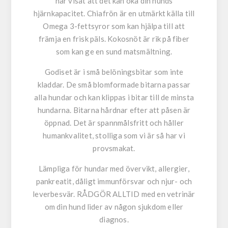
har visat att det kan öka din hunds
hjärnkapacitet. Chiafrön är en utmärkt källa till
Omega 3-fettsyror som kan hjälpa till att
främja en frisk päls. Kokosnöt är rik på fiber
som kan ge en sund matsmältning.
Godiset är i små belöningsbitar som inte
kladdar. De små blomformade bitarna passar
alla hundar och kan klippas i bitar till de minsta
hundarna. Bitarna hårdnar efter att påsen är
öppnad. Det är spannmålsfritt och håller
humankvalitet, stolliga som vi är så har vi
provsmakat.
Lämpliga för hundar med övervikt, allergier,
pankreatit, dåligt immunförsvar och njur- och
leverbesvär. RÅDGÖR ALLTID med en vetrinär
om din hund lider av någon sjukdom eller
diagnos.