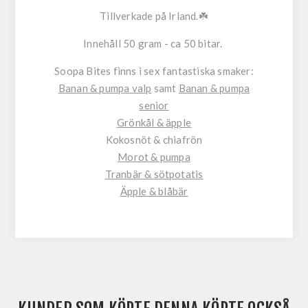
Tillverkade på Irland.☘️
Innehåll 50 gram - ca 50 bitar.
Soopa Bites finns i sex fantastiska smaker:
Banan & pumpa valp
samt
Banan & pumpa
senior
Grönkål & äpple
Kokosnöt & chiafrön
Morot & pumpa
Tranbär & sötpotatis
Äpple & blåbär