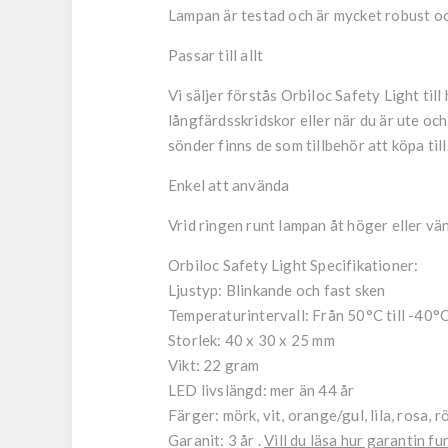
Lampan är testad och är mycket robust och 
Passar till allt
Vi säljer förstås Orbiloc Safety Light til
långfärdsskridskor eller när du är ute oc
sönder finns de som tillbehör att köpa til
Enkel att använda
Vrid ringen runt lampan åt höger eller vän
Orbiloc Safety Light Specifikationer:
Ljustyp: Blinkande och fast sken
Temperaturintervall: Från 50°C till -40°
Storlek: 40 x 30 x 25 mm
Vikt: 22 gram
LED livslängd: mer än 44 år
Färger: mörk, vit, orange/gul, lila, rosa, r
Garanit: 3 år .
Vill du läsa hur garantin fu