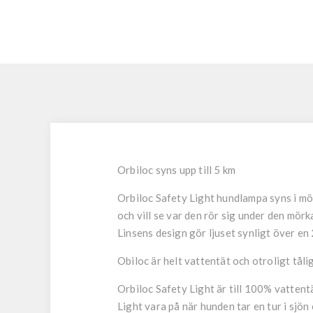
Orbiloc syns upp till 5 km
Orbiloc Safety Light hundlampa syns i mörk
och vill se var den rör sig under den mör
Linsens design gör ljuset synligt över en 2
Obiloc är helt vattentät och otroligt tåli
Orbiloc Safety Light är till 100% vattentä
Light vara på när hunden tar en tur i sjön