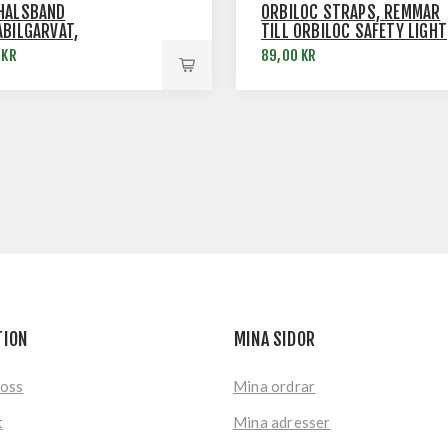
HALSBAND
ORBILOC STRAPS, REMMAR
ABILGARVAT,
TILL ORBILOC SAFETY LIGHT
KTILLVERKAT
 KR
89,00 KR
TION
MINA SIDOR
 oss
Mina ordrar
t
Mina adresser