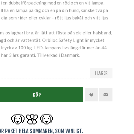
i en dubbelförpackning med en röd och en vit lampa.
ll ha en lampa på dig och en på din hund, kanske två på
dig som rider eller cyklar - rött ljus bakåt och vitt ljus
s oslagbart bra, är lätt att fästa på sele eller halsband,
ängd och är vattentät. Orbiloc Safety Light är mycket
tt tryck av 100 kg. LED-lampans livslängd är mer än 44
 har 3 års garanti. Tillverkad i Danmark.
I LAGER
KÖP
🐶🌸
🐶
KAR PAKET HELA SOMMAREN, SOM VANLIGT.