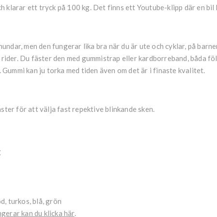
klarar ett tryck på 100 kg. Det finns ett Youtube-klipp där en bil 
l hundar, men den fungerar lika bra när du är ute och cyklar, på barn
h rider. Du fäster den med gummistrap eller kardborreband, båda fö
l. Gummi kan ju torka med tiden även om det är i finaste kvalitet.
ster för att välja fast repektive blinkande sken.
C
öd, turkos, blå, grön
ngerar kan du klicka här
.