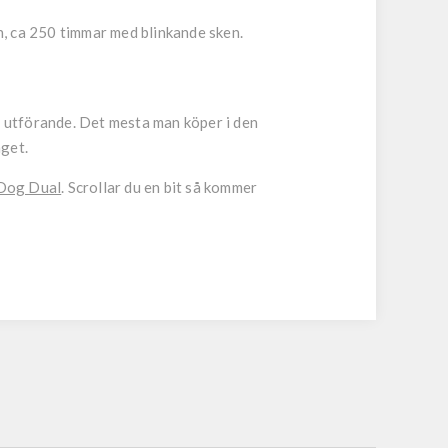
en, ca 250 timmar med blinkande sken.
h utförande. Det mesta man köper i den
nget.
 Dog Dual
. Scrollar du en bit så kommer