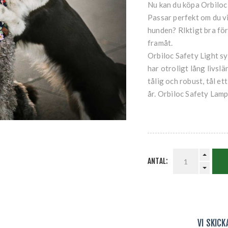
Nu kan du köpa Orbiloc 
Passar perfekt om du vi
hunden? RIktigt bra för 
framåt.
Orbiloc Safety Light syn
har otroligt lång livsl
tålig och robust, tål e
år. Orbiloc Safety Lamp
ANTAL:
VI SKIC