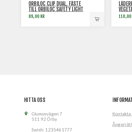
ORBILOC CLIP DUAL, FÄSTE
LÄDER
TILL ORBILOC SAFETY LIGHT
VEGET
SVENS
89,00 KR
110,00
HITTA OSS
INFORMA
Glumsevägen 7
Kontakta
511 92 Örby
Ångerrät
Swish: 1235461777