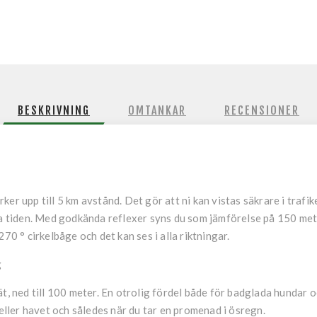
BESKRIVNING
OMTANKAR
RECENSIONER
er upp till 5 km avstånd. Det gör att ni kan vistas säkrare i trafike
ka tiden. Med godkända reflexer syns du som jämförelse på 150 mete
70 ° cirkelbåge och det kan ses i alla riktningar.
g
t, ned till 100 meter. En otrolig fördel både för badglada hundar o
 eller havet och således när du tar en promenad i ösregn.