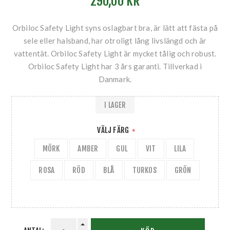
290,00 KR
Orbiloc Safety Light syns oslagbart bra, är lätt att fästa på
sele eller halsband, har otroligt lång livslängd och är
vattentät. Orbiloc Safety Light är mycket tålig och robust.
Orbiloc Safety Light har 3 års garanti. Tillverkad i
Danmark.
I LAGER
VÄLJ FÄRG
*
MÖRK
AMBER
GUL
VIT
LILA
ROSA
RÖD
BLÅ
TURKOS
GRÖN