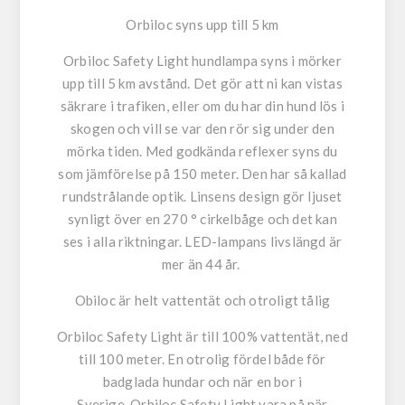
Orbiloc syns upp till 5 km
Orbiloc Safety Light hundlampa syns i mörker
upp till 5 km avstånd. Det gör att ni kan vistas
säkrare i trafiken, eller om du har din hund lös i
skogen och vill se var den rör sig under den
mörka tiden. Med godkända reflexer syns du
som jämförelse på 150 meter. Den har så kallad
rundstrålande optik. Linsens design gör ljuset
synligt över en 270 ° cirkelbåge och det kan
ses i alla riktningar. LED-lampans livslängd är
mer än 44 år.
Obiloc är helt vattentät och otroligt tålig
Orbiloc Safety Light är till 100% vattentät, ned
till 100 meter. En otrolig fördel både för
badglada hundar och när en bor i
Sverige. Orbiloc Safety Light vara på när