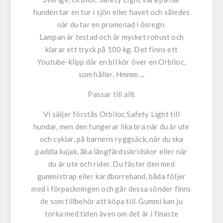
hunden tar en tur i sjön eller havet och således
när du tar en promenad i ösregn.
Lampan är testad och är mycket robust och
klarar ett tryck på 100 kg. Det finns ett
Youtube-klipp där en bil kör över en Orbiloc,
som håller. Hmmm ...
Passar till allt
Vi säljer förstås Orbiloc Safety Light till
hundar, men den fungerar lika bra när du är ute
och cyklar, på barnens ryggsäck, när du ska
paddla kajak, åka långfärdsskridskor eller när
du är ute och rider. Du fäster den med
gummistrap eller kardborreband, båda följer
med i förpackningen och går dessa sönder finns
de som tillbehör att köpa till. Gummi kan ju
torka med tiden även om det är i finaste