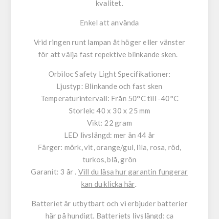
kvalitet.
Enkel att använda
Vrid ringen runt lampan åt höger eller vänster
för att välja fast repektive blinkande sken.
Orbiloc Safety Light Specifikationer:
Ljustyp: Blinkande och fast sken
Temperaturintervall: Från 50°C till -40°C
Storlek: 40 x 30 x 25 mm
Vikt: 22 gram
LED livslängd: mer än 44 år
Färger: mörk, vit, orange/gul, lila, rosa, röd,
turkos, blå, grön
Garanit: 3 år .
Vill du läsa hur garantin fungerar
kan du klicka här
.
Batteriet är utbytbart och vi erbjuder batterier
här på hundigt. Batteriets livslängd: ca